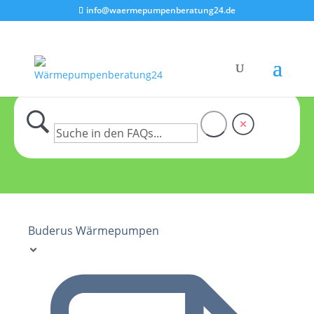
info@waermepumpenberatung24.de
Buderus Wärmepumpen