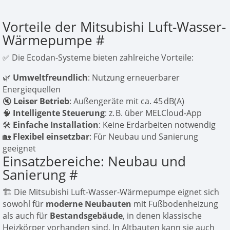
Vorteile der Mitsubishi Luft-Wasser-
Wärmepumpe
#
✅ Die Ecodan-Systeme bieten zahlreiche Vorteile:
🌿
Umweltfreundlich
: Nutzung erneuerbarer
Energiequellen
🔇
Leiser Betrieb
: Außengeräte mit ca. 45 dB(A)
🧠
Intelligente Steuerung
: z. B. über MELCloud-App
🛠️
Einfache Installation
: Keine Erdarbeiten notwendig
🏡
Flexibel einsetzbar
: Für Neubau und Sanierung
geeignet
Einsatzbereiche: Neubau und
Sanierung
#
🏗️ Die Mitsubishi Luft-Wasser-Wärmepumpe eignet sich
sowohl für
moderne Neubauten
mit Fußbodenheizung
als auch für
Bestandsgebäude
, in denen klassische
Heizkörper vorhanden sind. In Altbauten kann sie auch