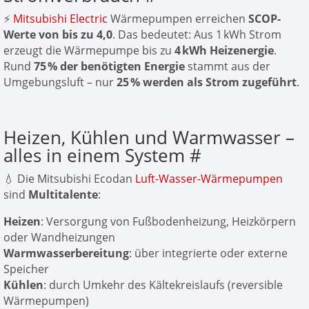
⚡
Mitsubishi Electric
Wärmepumpen erreichen
SCOP-
Werte von bis zu 4,0
. Das bedeutet: Aus 1 kWh Strom
erzeugt die Wärmepumpe bis zu
4 kWh Heizenergie
.
Rund
75 % der benötigten Energie
stammt aus der
Umgebungsluft – nur
25 % werden als Strom zugeführt
.
Heizen, Kühlen und Warmwasser –
alles in einem System
#
💧 Die Mitsubishi Ecodan
Luft-Wasser-Wärmepumpen
sind
Multitalente
:
Heizen
: Versorgung von Fußbodenheizung, Heizkörpern
oder Wandheizungen
Warmwasserbereitung
: über integrierte oder externe
Speicher
Kühlen
: durch Umkehr des Kältekreislaufs (reversible
Wärmepumpen)