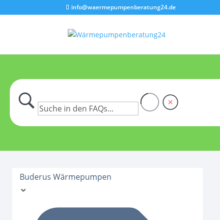
info@waermepumpenberatung24.de
Buderus Wärmepumpen