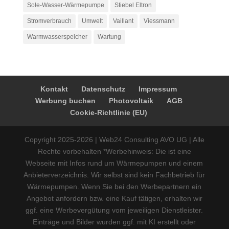
Sole-Wasser-Wärmepumpe
Stiebel Eltron
Stromverbrauch
Umwelt
Vaillant
Viessmann
Warmwasserspeicher
Wartung
Kontakt
Datenschutz
Impressum
Werbung buchen
Photovoltaik
AGB
Cookie-Richtlinie (EU)
Copyright 2025-2026 | Web24 Consulting AVO UG | Alle
Rechte vorbehalten *Werbehinweis: Die ist eine
Webseite mit Infos rund um Wärmepumpen und einem
Anbieterverzeichnis. Wir selbst sind kein Fachbetrieb für
Wärmepumpen. Wenn Sie bei den Werbepartnern ein
Angebot anfordern bzw. eine Kauf tätigen, erhalten wir
ggf. eine Werbevergütung vom jeweiligen Dienstleister.
Einträge und Bilder wurden ggf. mit KI erstellt oder