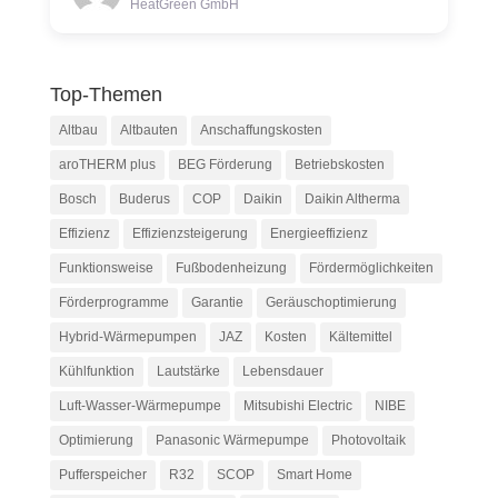
HeatGreen GmbH
Top-Themen
Altbau
Altbauten
Anschaffungskosten
aroTHERM plus
BEG Förderung
Betriebskosten
Bosch
Buderus
COP
Daikin
Daikin Altherma
Effizienz
Effizienzsteigerung
Energieeffizienz
Funktionsweise
Fußbodenheizung
Fördermöglichkeiten
Förderprogramme
Garantie
Geräuschoptimierung
Hybrid-Wärmepumpen
JAZ
Kosten
Kältemittel
Kühlfunktion
Lautstärke
Lebensdauer
Luft-Wasser-Wärmepumpe
Mitsubishi Electric
NIBE
Optimierung
Panasonic Wärmepumpe
Photovoltaik
Pufferspeicher
R32
SCOP
Smart Home