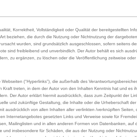
alität, Korrektheit, Vollständigkeit oder Qualität der bereitgestellten
r Art beziehen, die durch die Nutzung oder Nichtnutzung der dargebot
erursacht wurden, sind grundsätzlich ausgeschlossen, sofern seitens de
bote sind freibleibend und unverbindlich. Der Autor behält es sich ausdr
n, zu ergänzen, zu löschen oder die Veröffentlichung zeitweise oder e
e Webseiten (“Hyperlinks”), die außerhalb des Verantwortungsbereiches
in Kraft treten, in dem der Autor von den Inhalten Kenntnis hat und es
dern. Der Autor erklärt hiermit ausdrücklich, dass zum Zeitpunkt der Lin
elle und zukünftige Gestaltung, die Inhalte oder die Urheberschaft der 
ermit ausdrücklich von allen Inhalten aller verlinkten /verknüpften Seite
genen Internetangebotes gesetzten Links und Verweise sowie für Fremdei
en, Mailinglisten und in allen anderen Formen von Datenbanken, auf de
halte und insbesondere für Schäden, die aus der Nutzung oder Nichtnutz