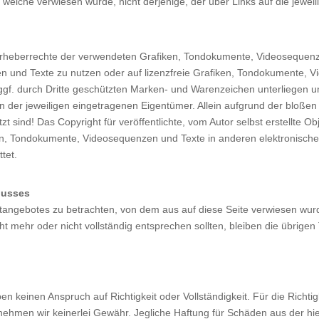
f welche verwiesen wurde, nicht derjenige, der über Links auf die jeweili
die Urheberrechte der verwendeten Grafiken, Tondokumente, Videosequen
n und Texte zu nutzen oder auf lizenzfreie Grafiken, Tondokumente, V
ggf. durch Dritte geschützten Marken- und Warenzeichen unterliegen 
 der jeweiligen eingetragenen Eigentümer. Allein aufgrund der bloßen 
 sind! Das Copyright für veröffentlichte, vom Autor selbst erstellte Obj
en, Tondokumente, Videosequenzen und Texte in anderen elektronische
tet.
lusses
netangebotes zu betrachten, von dem aus auf diese Seite verwiesen wur
ht mehr oder nicht vollständig entsprechen sollten, bleiben die übrigen
 keinen Anspruch auf Richtigkeit oder Vollständigkeit. Für die Richtigk
hmen wir keinerlei Gewähr. Jegliche Haftung für Schäden aus der hier 