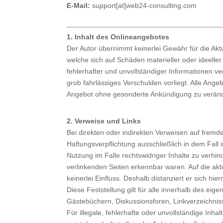
E-Mail:
support[at]web24-consulting.com
1. Inhalt des Onlineangebotes
Der Autor übernimmt keinerlei Gewähr für die Aktu
welche sich auf Schäden materieller oder ideelle
fehlerhafter und unvollständiger Informationen v
grob fahrlässiges Verschulden vorliegt. Alle Ange
Angebot ohne gesonderte Ankündigung zu veränder
2. Verweise und Links
Bei direkten oder indirekten Verweisen auf fremd
Haftungsverpflichtung ausschließlich in dem Fall 
Nutzung im Falle rechtswidriger Inhalte zu verhin
verlinkenden Seiten erkennbar waren. Auf die aktu
keinerlei Einfluss. Deshalb distanziert er sich hi
Diese Feststellung gilt für alle innerhalb des ei
Gästebüchern, Diskussionsforen, Linkverzeichniss
Für illegale, fehlerhafte oder unvollständige In