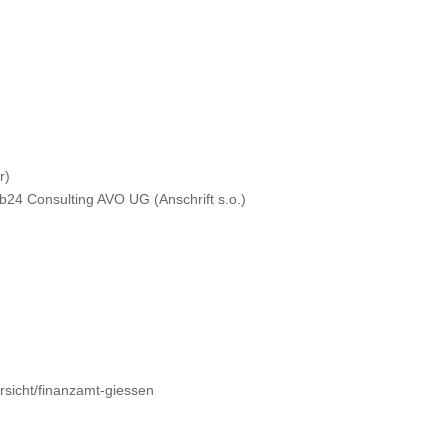
r)
24 Consulting AVO UG (Anschrift s.o.)
rsicht/finanzamt-giessen