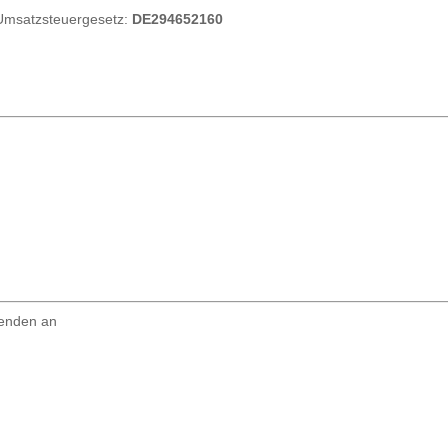
Umsatzsteuergesetz:
DE294652160
wenden an