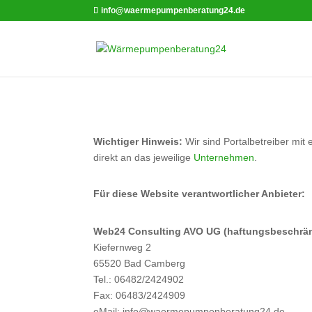
info@waermepumpenberatung24.de
Wichtiger Hinweis:
Wir sind Portalbetreiber mit 
direkt an das jeweilige
Unternehmen
.
Für diese Website verantwortlicher Anbieter:
Web24 Consulting AVO UG (haftungsbeschrän
Kiefernweg 2
65520 Bad Camberg
Tel.: 06482/2424902
Fax: 06483/2424909
eMail: info@waermepumpenberatung24.de