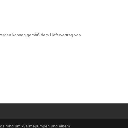
t werden können gemäß dem Liefervertrag von
t Infos rund um Wärmepumpen und einem