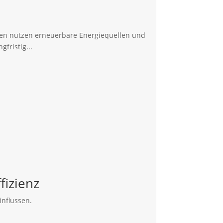
pen nutzen erneuerbare Energiequellen und
fristig...
izienz
nflussen.