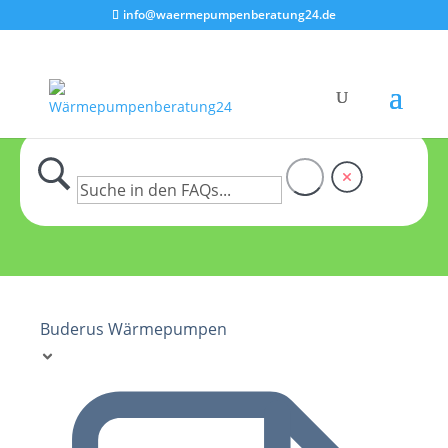
info@waermepumpenberatung24.de
Buderus Wärmepumpen