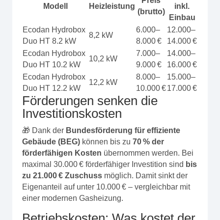
Preis
Modell
Heizleistung
inkl.
(brutto)
Einbau
Ecodan Hydrobox
6.000–
12.000–
8,2 kW
Duo HT 8.2 kW
8.000 €
14.000 €
Ecodan Hydrobox
7.000–
14.000–
10,2 kW
Duo HT 10.2 kW
9.000 €
16.000 €
Ecodan Hydrobox
8.000–
15.000–
12,2 kW
Duo HT 12.2 kW
10.000 €
17.000 €
Förderungen senken die
Investitionskosten
🎁 Dank der
Bundesförderung für effiziente
Gebäude (BEG)
können bis zu
70 % der
förderfähigen Kosten
übernommen werden. Bei
maximal 30.000 € förderfähiger Investition sind
bis
zu 21.000 € Zuschuss
möglich. Damit sinkt der
Eigenanteil auf unter 10.000 € – vergleichbar mit
einer modernen Gasheizung.
Betriebskosten: Was kostet der