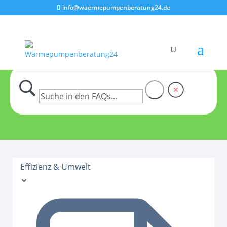
info@waermepumpenberatung24.de
Effizienz & Umwelt