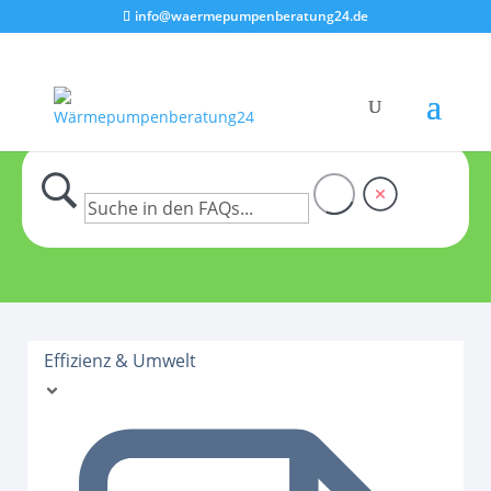
info@waermepumpenberatung24.de
Effizienz & Umwelt