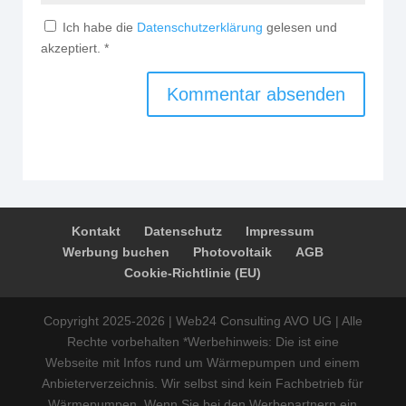
Ich habe die
Datenschutzerklärung
gelesen und
akzeptiert.
*
Kontakt
Datenschutz
Impressum
Werbung buchen
Photovoltaik
AGB
Cookie-Richtlinie (EU)
Copyright 2025-2026 | Web24 Consulting AVO UG | Alle
Rechte vorbehalten *Werbehinweis: Die ist eine
Webseite mit Infos rund um Wärmepumpen und einem
Anbieterverzeichnis. Wir selbst sind kein Fachbetrieb für
Wärmepumpen. Wenn Sie bei den Werbepartnern ein