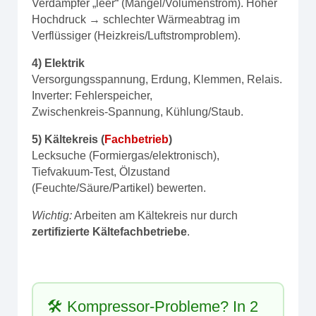
Verdampfer „leer“ (Mangel/Volumenstrom). Hoher
Hochdruck → schlechter Wärmeabtrag im
Verflüssiger (Heizkreis/Luftstromproblem).
4) Elektrik
Versorgungsspannung, Erdung, Klemmen, Relais.
Inverter: Fehlerspeicher,
Zwischenkreis‑Spannung, Kühlung/Staub.
5) Kältekreis (
Fachbetrieb
)
Lecksuche (Formiergas/elektronisch),
Tiefvakuum‑Test, Ölzustand
(Feuchte/Säure/Partikel) bewerten.
Wichtig:
Arbeiten am Kältekreis nur durch
zertifizierte Kältefachbetriebe
.
🛠️ Kompressor‑Probleme? In 2