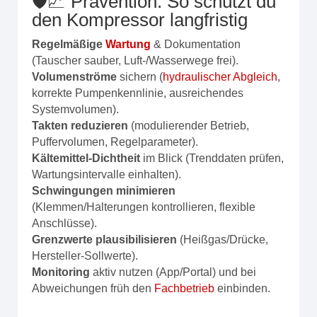
🛡️📈 Prävention: So schützt du
den Kompressor langfristig
Regelmäßige
Wartung
& Dokumentation
(Tauscher sauber, Luft-/Wasserwege frei).
Volumenströme
sichern (
hydraulischer Abgleich
,
korrekte Pumpenkennlinie, ausreichendes
Systemvolumen).
Takten reduzieren
(modulierender Betrieb,
Puffervolumen, Regelparameter).
Kältemittel‑Dichtheit
im Blick (Trenddaten prüfen,
Wartungsintervalle einhalten).
Schwingungen minimieren
(Klemmen/Halterungen kontrollieren, flexible
Anschlüsse).
Grenzwerte plausibilisieren
(Heißgas/Drücke,
Hersteller‑Sollwerte).
Monitoring
aktiv nutzen (App/Portal) und bei
Abweichungen früh den
Fachbetrieb
einbinden.