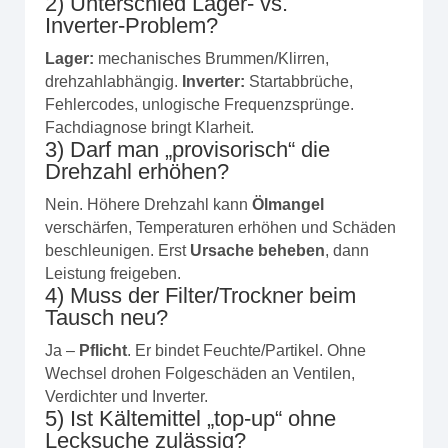
2) Unterschied Lager- vs.
Inverter‑Problem?
Lager:
mechanisches Brummen/Klirren,
drehzahlabhängig.
Inverter:
Startabbrüche,
Fehlercodes, unlogische Frequenzsprünge.
Fachdiagnose bringt Klarheit.
3) Darf man „provisorisch“ die
Drehzahl erhöhen?
Nein. Höhere Drehzahl kann
Ölmangel
verschärfen, Temperaturen erhöhen und Schäden
beschleunigen. Erst
Ursache beheben
, dann
Leistung freigeben.
4) Muss der Filter/Trockner beim
Tausch neu?
Ja –
Pflicht
. Er bindet Feuchte/Partikel. Ohne
Wechsel drohen Folgeschäden an Ventilen,
Verdichter und Inverter.
5) Ist Kältemittel „top‑up“ ohne
Lecksuche zulässig?