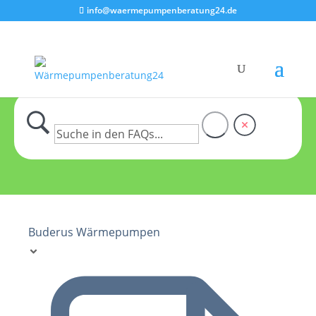
info@waermepumpenberatung24.de
Buderus Wärmepumpen