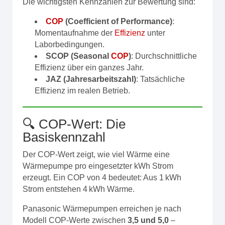
Die wichtigsten Kennzahlen zur Bewertung sind:
COP
(Coefficient of Performance)
:
Momentaufnahme der
Effizienz
unter
Laborbedingungen.
SCOP (Seasonal
COP
)
: Durchschnittliche
Effizienz über ein ganzes Jahr.
JAZ (Jahresarbeitszahl)
: Tatsächliche
Effizienz im realen Betrieb.
🔍 COP-Wert: Die
Basiskennzahl
Der COP-Wert zeigt, wie viel Wärme eine
Wärmepumpe pro eingesetzter kWh Strom
erzeugt. Ein COP von 4 bedeutet: Aus 1 kWh
Strom entstehen 4 kWh Wärme.
Panasonic Wärmepumpen erreichen je nach
Modell COP-Werte zwischen
3,5 und 5,0
–