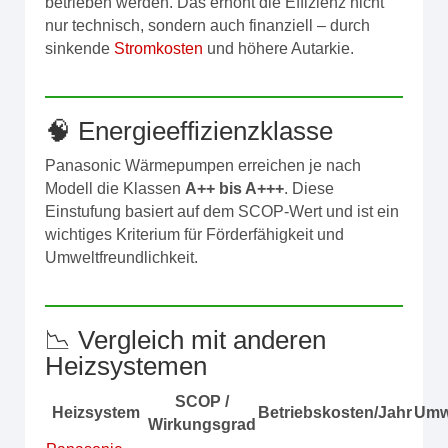
betrieben werden. Das erhöht die Effizienz nicht
nur technisch, sondern auch finanziell – durch
sinkende
Stromkosten
und höhere Autarkie.
🧠 Energieeffizienzklasse
Panasonic Wärmepumpen erreichen je nach
Modell die Klassen
A++ bis A+++
. Diese
Einstufung basiert auf dem SCOP-Wert und ist ein
wichtiges Kriterium für Förderfähigkeit und
Umweltfreundlichkeit.
📉 Vergleich mit anderen
Heizsystemen
SCOP /
Heizsystem
Betriebskosten/Jahr
Umwe
Wirkungsgrad