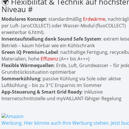
🌍 Flexibilität & Technik auf höchst
Niveau
#
Modulares Konzept
: standardmäßig
Erdwärme
, nachträgl
per Luft- (aroCOLLECT) oder Wasser-Modul (fluoCOLLECT)
erweiterbar 6.html).
Innentaufstellung dank Sound Safe System
: extrem leis
Betrieb – kaum hörbar wie ein Kühlschrank
Green iQ Premium-Label
: nachhaltige Fertigung, recycelb
Materialien, hohe
Effizienz
(A++ bis A+++)
Flexible Wärmequellen
: Erde, Luft, Grundwasser – für jed
Grundstückssituation optimierbar
Sommerkühlung
: passive Kühlung via Sole oder aktive
Luftkühlung – bis zu 3 °C Ersparnis im Sommer
App-Steuerung & Smart Grid Ready
: inklusive
Internetschnittstelle und myVAILLANT-fähiger Regelung
Werbung. Hier könnte auch Ihre Werbung stehen. Jetzt bu