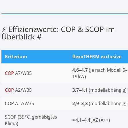
⚡ Effizienzwerte: COP & SCOP im
Überblick
#
Kriterium
flexoTHERM exclusive
4,6–4,7
(je nach Modell 5–
COP
A7/W35
19 kW)
COP
A2/W35
3,7–4,1
(modellabhängig)
COP A–7/W35
2,9–3,3
(modellabhängig)
SCOP (35 °C, gemäßigtes
≈ 4,1–4,4 JAZ (A++)
Klima)