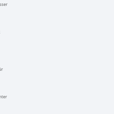
sser
k
ür
nter