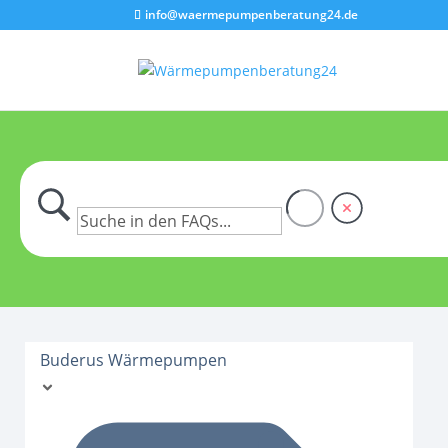
info@waermepumpenberatung24.de
Buderus Wärmepumpen