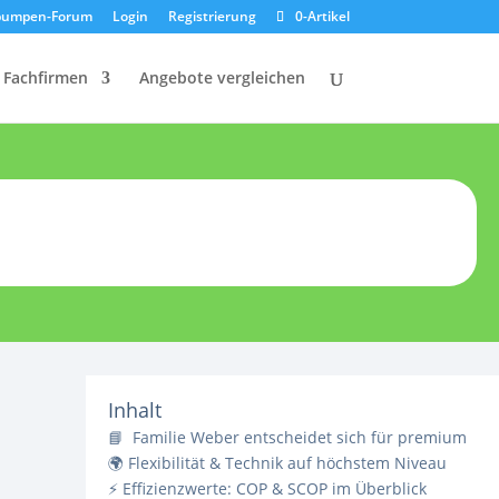
umpen-Forum
Login
Registrierung
0-Artikel
Fachfirmen
Angebote vergleichen
Inhalt
📘 Familie Weber entscheidet sich für premium
🌍 Flexibilität & Technik auf höchstem Niveau
⚡ Effizienzwerte: COP & SCOP im Überblick