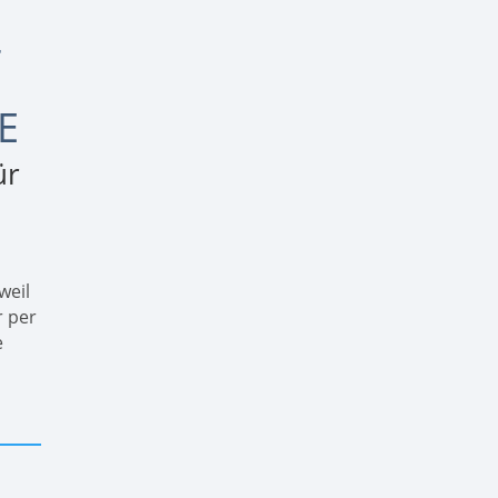
–
E
ür
 weil
r per
e