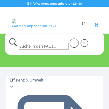
info@waermepumpenberatung24.de
Effizienz & Umwelt