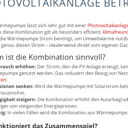
TOVOLTAIKANLAGE BETR
Wärmepumpe lässt sich sehr gut mit einer
Photovoltaikanlag
 diese Kombination gilt als besonders effizient,
klimafreund
ie Wärmepumpe Strom benötigt, um Umweltwärme nutzbar 
e
genau diesen Strom – idealerweise direkt vom eigenen Dac
 ist die Kombination sinnvoll?
brauch erhöhen:
Der Strom, den die PV-Anlage erzeugt, kan
pumpe genutzt werden. Das reduziert den Bezug von Netz
ten
.
sionen senken:
Wird die Wärmepumpe mit Solarstrom betri
issionsfrei.
igkeit steigern:
Die Kombination erhöht den Autarkiegra
ger von steigenden Energiepreisen.
ig:
In vielen Fällen wird die Kombination aus Wärmepumpe 
.
nktioniert das Zusammenspiel?