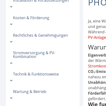
PHO
Installation & Voraussetzungen
Kosten & Förderung
Ja, eine 
und genau
Während d
Rechtliches & Genehmigungen
PV-Anlag
Warum
Stromversorgung & PV-
Eigenver
Kombination
der Wärme
Stromkos
CO₂-Emis
Technik & Funktionsweise
nahezu em
Unabhäng
unabhängi
Wartung & Betrieb
Förderfäh
gefördert
Wie fu