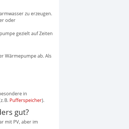
rmwasser zu erzeugen.
her oder
umpe gezielt auf Zeiten
der Wärmepumpe ab. Als
sbesondere in
z. B.
Pufferspeicher
).
ers gut?
ar mit PV, aber im