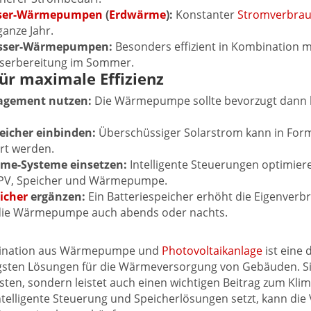
sser-Wärmepumpen
(
Erdwärme
):
Konstanter
Stromverbra
ganze Jahr.
ser-Wärmepumpen:
Besonders effizient in Kombination m
erbereitung im Sommer.
für maximale Effizienz
gement nutzen:
Die Wärmepumpe sollte bevorzugt dann l
icher einbinden:
Überschüssiger Solarstrom kann in Fo
rt werden.
me-Systeme einsetzen:
Intelligente Steuerungen optimier
 PV, Speicher und Wärmepumpe.
icher
ergänzen:
Ein Batteriespeicher erhöht die Eigenver
die Wärmepumpe auch abends oder nachts.
ination aus Wärmepumpe und
Photovoltaikanlage
ist eine 
gsten Lösungen für die Wärmeversorgung von Gebäuden. Sie
sten, sondern leistet auch einen wichtigen Beitrag zum Klim
ntelligente Steuerung und Speicherlösungen setzt, kann die 