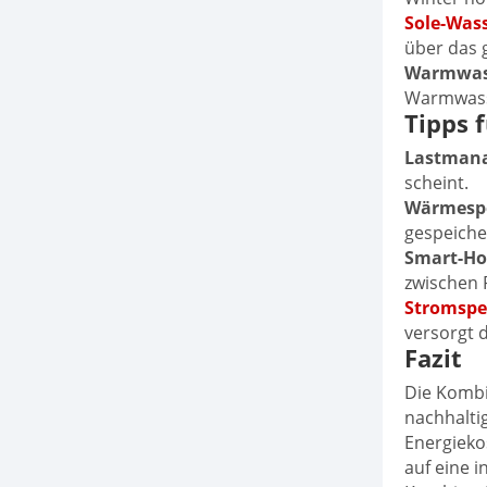
Sole-Wa
über das 
Warmwas
Warmwass
Tipps 
Lastmana
scheint.
Wärmespe
gespeiche
Smart-Ho
zwischen
Stromspe
versorgt 
Fazit
Die Komb
nachhalti
Energieko
auf eine i