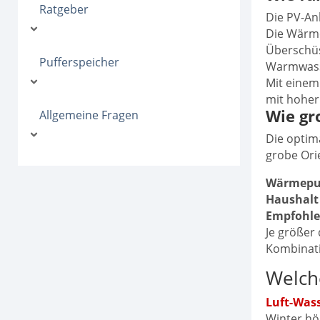
Ratgeber
Die PV-An
Die Wärm
Überschüs
Pufferspeicher
Warmwasse
Mit eine
mit hoher
Wie gr
Allgemeine Fragen
Die opti
grobe Ori
Wärmepum
Haushalt 
Empfohle
Je größer
Kombinat
Welch
Luft-Wa
Winter hö