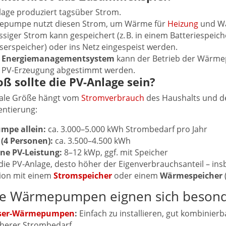
lage produziert tagsüber Strom.
epumpe nutzt diesen Strom, um Wärme für
Heizung
und Wa
siger Strom kann gespeichert (z. B. in einem Batteriespeic
rspeicher) oder ins Netz eingespeist werden.
m
Energiemanagementsystem
kann der Betrieb der Wärmep
 PV-Erzeugung abgestimmt werden.
oß sollte die PV-Anlage sein?
male Größe hängt vom
Stromverbrauch
des Haushalts und 
entierung:
pe allein:
ca. 3.000–5.000 kWh Strombedarf pro Jahr
(4 Personen):
ca. 3.500–4.500 kWh
ne PV-Leistung:
8–12 kWp, ggf. mit Speicher
 die PV-Anlage, desto höher der Eigenverbrauchsanteil – in
ion mit einem
Stromspeicher
oder einem
Wärmespeicher
(
e Wärmepumpen eignen sich besond
sser-Wärmepumpen
:
Einfach zu installieren, gut kombinierb
herer Strombedarf.