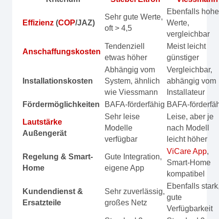
Ebenfalls hohe
Sehr gute Werte,
Effizienz
(
COP
/JAZ)
Werte,
oft > 4,5
vergleichbar
Tendenziell
Meist leicht
Anschaffungskosten
etwas höher
günstiger
Abhängig vom
Vergleichbar,
Installationskosten
System, ähnlich
abhängig vom
wie Viessmann
Installateur
Fördermöglichkeiten
BAFA-förderfähig
BAFA-förderfä
Sehr leise
Leise, aber je
Lautstärke
Modelle
nach Modell
Außengerät
verfügbar
leicht höher
ViCare App
,
Regelung & Smart-
Gute Integration,
Smart-Home
Home
eigene App
kompatibel
Ebenfalls stark
Kundendienst &
Sehr zuverlässig,
gute
Ersatzteile
großes Netz
Verfügbarkeit