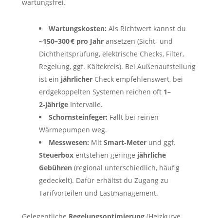
wartungsfrei.
Wartungskosten:
Als Richtwert kannst du
~150–300 € pro Jahr
ansetzen (Sicht- und
Dichtheitsprüfung, elektrische Checks, Filter,
Regelung, ggf. Kältekreis). Bei Außenaufstellung
ist ein
jährlicher
Check empfehlenswert, bei
erdgekoppelten Systemen reichen oft
1–
2‑jährige
Intervalle.
Schornsteinfeger:
Fällt bei reinen
Wärmepumpen weg.
Messwesen:
Mit
Smart‑Meter
und ggf.
Steuerbox
entstehen geringe
jährliche
Gebühren
(regional unterschiedlich, häufig
gedeckelt). Dafür erhältst du Zugang zu
Tarifvorteilen und Lastmanagement.
Gelegentliche
Regelungsoptimierung
(Heizkurve,