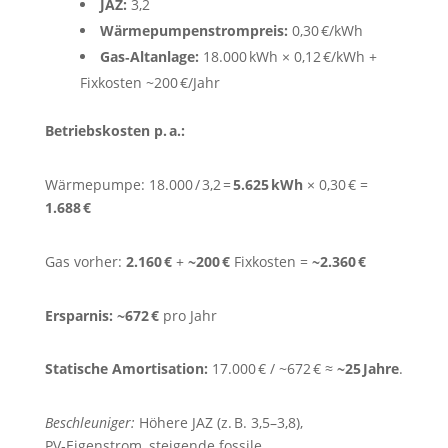
JAZ:
3,2
Wärmepumpenstrompreis:
0,30 €/kWh
Gas‑Altanlage:
18.000 kWh × 0,12 €/kWh +
Fixkosten ~200 €/Jahr
Betriebskosten p. a.:
Wärmepumpe: 18.000 / 3,2 =
5.625 kWh
× 0,30 € =
1.688 €
Gas vorher:
2.160 €
+
~200 €
Fixkosten =
~2.360 €
Ersparnis:
~672 €
pro Jahr
Statische Amortisation:
17.000 € / ~672 € ≈
~25 Jahre
.
Beschleuniger:
Höhere JAZ (z. B. 3,5–3,8),
PV‑Eigenstrom, steigende fossile