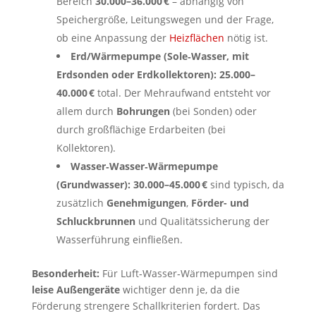
Bereich
30.000–36.000 €
– abhängig von
Speichergröße, Leitungswegen und der Frage,
ob eine Anpassung der
Heizflächen
nötig ist.
Erd/Wärmepumpe (Sole‑Wasser, mit
Erdsonden oder Erdkollektoren):
25.000–
40.000 €
total. Der Mehraufwand entsteht vor
allem durch
Bohrungen
(bei Sonden) oder
durch großflächige Erdarbeiten (bei
Kollektoren).
Wasser‑Wasser‑Wärmepumpe
(Grundwasser):
30.000–45.000 €
sind typisch, da
zusätzlich
Genehmigungen
,
Förder- und
Schluckbrunnen
und Qualitätssicherung der
Wasserführung einfließen.
Besonderheit:
Für Luft‑Wasser‑Wärmepumpen sind
leise Außengeräte
wichtiger denn je, da die
Förderung strengere Schallkriterien fordert. Das