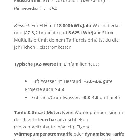
Faustformel:
Stromverbrauch (kWh/Jahr) =
Wärmebedarf / JAZ
Beispiel:
Ein EFH mit
18.000 kWh/Jahr
Wärmebedarf
und JAZ
3,2
braucht rund
5.625 kWh/Jahr
Strom.
Multipliziert mit deinem Tarifpreis erhältst du die
jährlichen Heizstromkosten.
Typische JAZ‑Werte
im Einfamilienhaus:
Luft‑Wasser im Bestand:
~3,0–3,6
, gute
Projekte auch
> 3,8
Erdreich/Grundwasser:
~3,8–4,5
und mehr
Tarife & Smart‑Meter:
Neue Wärmepumpen sind in
der Regel
steuerbar
anzuschließen
(Netzentgeltrabatte möglich). Eigene
Wärmepumpenstromtarife
oder
dynamische Tarife