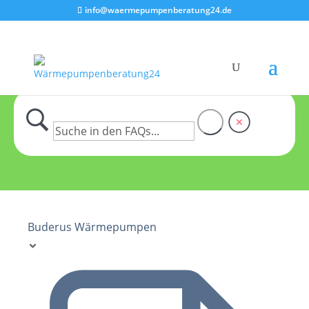
info@waermepumpenberatung24.de
Buderus Wärmepumpen