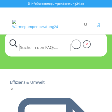
info@waermepumpenberatung24.de
Effizienz & Umwelt