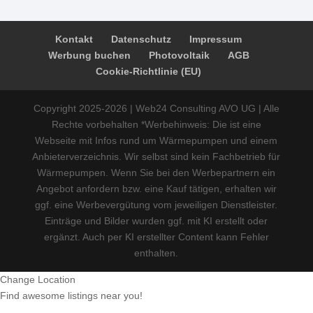
Kontakt
Datenschutz
Impressum
Werbung buchen
Photovoltaik
AGB
Cookie-Richtlinie (EU)
Copyright 2025-2026 | Web24 Consulting AVO UG | Alle
Rechte vorbehalten *Werbehinweis: Die ist eine
Webseite mit Infos rund um Wärmepumpen und einem
Anbieterverzeichnis. Wir selbst sind kein Fachbetrieb für
Wärmepumpen. Wenn Sie bei den Werbepartnern ein
Angebot anfordern bzw. eine Kauf tätigen, erhalten wir
ggf. eine Werbevergütung vom jeweiligen Dienstleister.
Einträge und Bilder wurden ggf. mit KI erstellt oder
ergänzt. Auch per KI erstellter Content kann Fehler
enthalten.
Change Location
Find awesome listings near you!