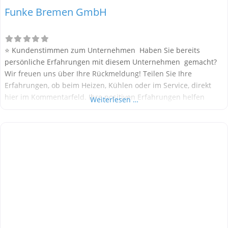
Funke Bremen GmbH
⭐ Kundenstimmen zum Unternehmen Haben Sie bereits
persönliche Erfahrungen mit diesem Unternehmen gemacht?
Wir freuen uns über Ihre Rückmeldung! Teilen Sie Ihre
Erfahrungen, ob beim Heizen, Kühlen oder im Service, direkt
hier im Kommentarfeld. Ihre positiven Erfahrungen helfen
Weiterlesen …
anderen Interessenten bei der Anbieterauswahl. Sollten Sie
eine kritische Meinung äußern, so geben Sie diese bitte mit
konkreten Details an und bleiben