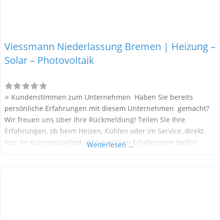
Viessmann Niederlassung Bremen | Heizung –
Solar – Photovoltaik
⭐ Kundenstimmen zum Unternehmen Haben Sie bereits
persönliche Erfahrungen mit diesem Unternehmen gemacht?
Wir freuen uns über Ihre Rückmeldung! Teilen Sie Ihre
Erfahrungen, ob beim Heizen, Kühlen oder im Service, direkt
hier im Kommentarfeld. Ihre positiven Erfahrungen helfen
Weiterlesen …
anderen Interessenten bei der Anbieterauswahl. Sollten Sie
eine kritische Meinung äußern, so geben Sie diese bitte mit
konkreten Details an und bleiben