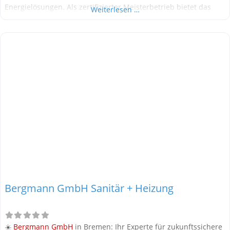
Energielösungen. Als zertifizierter Meisterbetrieb bietet das
Weiterlesen …
Unternehmen Komplettsysteme für
Photovoltaik
,
Stromspeicher
, Wallboxen und Wärmepumpen – alles aus einer
Hand. Mit dem intelligenten Energiemanagement „Heartbeat
AI“ wird Ihr Zuhause effizient
Bergmann GmbH Sanitär + Heizung
☀️
Bergmann GmbH
in Bremen: Ihr Experte für zukunftssichere