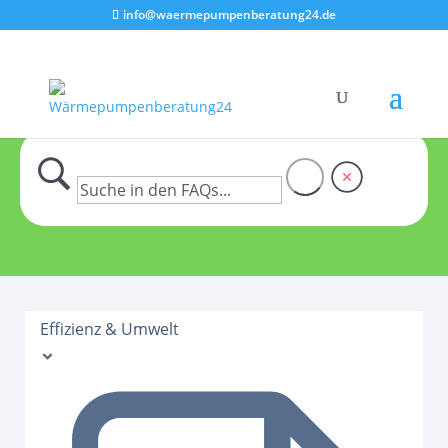
info@waermepumpenberatung24.de
Effizienz & Umwelt