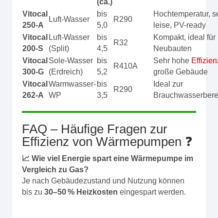
(ca.)
Vitocal
bis
Hochtemperatur, s
Luft-Wasser
R290
250-A
5,0
leise, PV-ready
Vitocal
Luft-Wasser
bis
Kompakt, ideal für
R32
200-S
(Split)
4,5
Neubauten
Vitocal
Sole-Wasser
bis
Sehr hohe
Effizien
R410A
300-G
(Erdreich)
5,2
große Gebäude
Vitocal
Warmwasser-
bis
Ideal zur
R290
262-A
WP
3,5
Brauchwasserbere
FAQ – Häufige Fragen zur
Effizienz von Wärmepumpen ❓
📈 Wie viel Energie spart eine Wärmepumpe im
Vergleich zu Gas?
Je nach Gebäudezustand und Nutzung können
bis zu
30–50 % Heizkosten
eingespart werden.