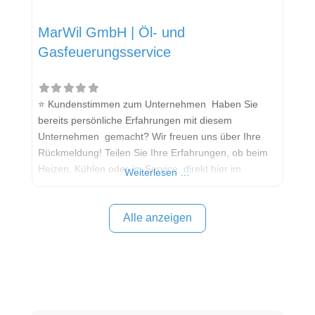
MarWil GmbH | Öl- und
Gasfeuerungsservice
⭐ Kundenstimmen zum Unternehmen Haben Sie
bereits persönliche Erfahrungen mit diesem
Unternehmen gemacht? Wir freuen uns über Ihre
Rückmeldung! Teilen Sie Ihre Erfahrungen, ob beim
Heizen, Kühlen oder im Service, direkt hier im
Weiterlesen …
Kommentarfeld. Ihre positiven Erfahrungen helfen
anderen Interessenten bei der Anbieterauswahl.
Sollten Sie eine kritische Meinung äußern, so geben
Alle anzeigen
Sie diese bitte mit konkreten Details an und bleiben