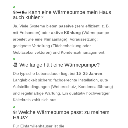
a
❄️➡️🌬️ Kann eine Wärmepumpe mein Haus
auch kühlen?
Ja. Viele Systeme bieten
passive
(sehr effizient, z. B.
mit Erdsonden) oder
aktive Kühlung
(Wärmepumpe
arbeitet wie eine Klimaanlage). Voraussetzung:
geeignete Verteilung (Flächenheizung oder
Gebläsekonvektoren) und Kondensatmanagement.
a
📆 Wie lange hält eine Wärmepumpe?
Die typische Lebensdauer liegt bei
15–25 Jahren
.
Langlebigkeit sichern: fachgerechte Installation, gute
Aufstellbedingungen (Wetterschutz, Kondensatführung)
und regelmäßige Wartung. Ein qualitativ hochwertiger
Kältekreis zahlt sich aus.
a
❄️ Welche Wärmepumpe passt zu meinem
Haus?
Für Einfamilienhäuser ist die