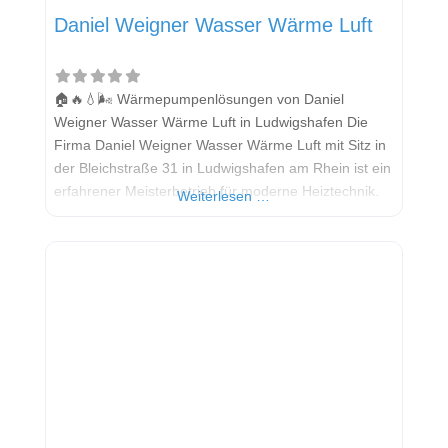
Daniel Weigner Wasser Wärme Luft
🏠🔥💧🌬️ Wärmepumpenlösungen von Daniel
Weigner Wasser Wärme Luft in Ludwigshafen Die
Firma Daniel Weigner Wasser Wärme Luft mit Sitz in
der Bleichstraße 31 in Ludwigshafen am Rhein ist ein
erfahrener Meisterbetrieb für moderne Heiztechnik.
Weiterlesen …
Mit über 30 Jahren Erfahrung bietet das
Unternehmen maßgeschneiderte Lösungen rund um
Wärmepumpen, Lüftung, Sanitär und Heizung.
Besonders im Bereich der Wärmepumpentechnologie
überzeugt der Betrieb durch