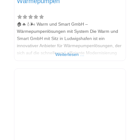
Wärmepumpen
🏠🔥💧🌬️ Warm und Smart GmbH –
Wärmepumpenlösungen mit System Die Warm und
Smart GmbH mit Sitz in Ludwigshafen ist ein
innovativer Anbieter für Wärmepumpenlösungen, der
sich auf die schnelle und effiziente Modernisierung
Weiterlesen …
von Heizsystemen spezialisiert hat. Mit einem
einzigartigen Konzept – der sogenannten SmartWand
– gelingt der Heizungstausch in nur zwei Tagen. Das
Unternehmen richtet sich besonders an Eigentümer
von