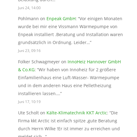
Juni 24, 14:00
Pohlmann
on
Enpeak GmbH
: “
Vor einigen Monaten
wurde bei mir eine Vissmann Wärmepumpe von
Enpeak installiert .Beratung und Installation waren
grundsätzlich in Ordnung. Leider…
”
Juni 23, 09:16
Folker Schwagmeyer
on
InnoHeiz Hannover GmbH
& Co.KG
: “
Wir haben von Innoheiz für 2 größere
Einfamilienhaus eine Luft-Wasser- Wärmepumpe
und in dem anderen Haus eine Pelletheizung
installieren lassen.…
”
Juni 17, 10:19
Ute Scholt
on
Kälte-Klimatechnik KKT Arctic
: “
Die
Firma kkt Arctic ist einfach spitze ,gute Beratung
durch Herrn Wilke !Er ist immer zu erreichen und
meldet sich…
”