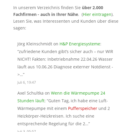
In unserem Verzeichnis finden Sie
über 2.000
Fachfirmen - auch in Ihrer Nähe
. (
Hier eintragen
).
Lesen Sie, was Interessenten und Kunden über diese
sagen:
Jörg Kleinschmidt
on
H&P Energiesysteme
:
“
zufriedene Kunden gibt’s sicher auch – nur WIR
NICHT! Fakten: Inbetriebnahme 22.04.26 Wasser
läuft aus 10.06.26 Diagnose externer Notdienst -
>…
”
Juli 6, 19:47
Axel Schultka
on
Wenn die Wärmepumpe 24
Stunden läuft
: “
Guten Tag, ich habe eine Luft-
Wärmepumpe mit einem
Pufferspeicher
und 2
Heizkörper-Heizkreisen. Ich suche eine
entsprechende Regelung für die 2…
”
Juli 3, 05:57