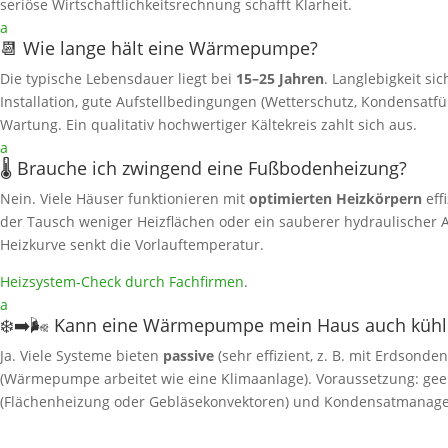
seriöse Wirtschaftlichkeitsrechnung schafft Klarheit.
a
📆 Wie lange hält eine Wärmepumpe?
Die typische Lebensdauer liegt bei
15–25 Jahren
. Langlebigkeit si
Installation, gute Aufstellbedingungen (Wetterschutz, Kondensat
Wartung. Ein qualitativ hochwertiger Kältekreis zahlt sich aus.
a
🌡️ Brauche ich zwingend eine Fußbodenheizung?
Nein. Viele Häuser funktionieren mit
optimierten Heizkörpern
eff
der Tausch weniger Heizflächen oder ein sauberer hydraulischer A
Heizkurve senkt die Vorlauftemperatur.
Heizsystem‑Check durch Fachfirmen
.
a
❄️➡️🌬️ Kann eine Wärmepumpe mein Haus auch kühl
Ja. Viele Systeme bieten
passive
(sehr effizient, z. B. mit Erdsonde
(Wärmepumpe arbeitet wie eine Klimaanlage). Voraussetzung: gee
(Flächenheizung oder Gebläsekonvektoren) und Kondensatmanag