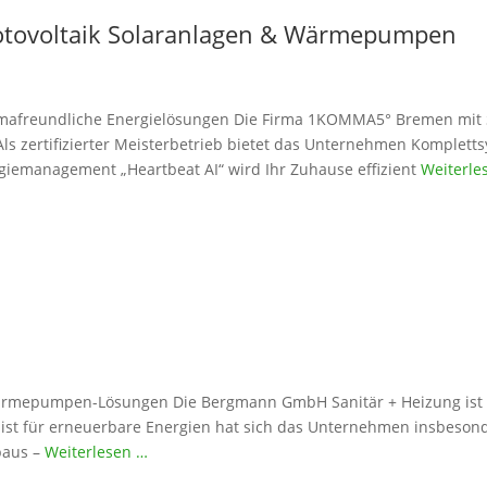
otovoltaik Solaranlagen & Wärmepumpen
freundliche Energielösungen Die Firma 1KOMMA5° Bremen mit Sitz 
s zertifizierter Meisterbetrieb bietet das Unternehmen Kompletts
giemanagement „Heartbeat AI“ wird Ihr Zuhause effizient
Weiterle
ärmepumpen-Lösungen Die Bergmann GmbH Sanitär + Heizung ist s
ialist für erneuerbare Energien hat sich das Unternehmen insbe
baus –
Weiterlesen …