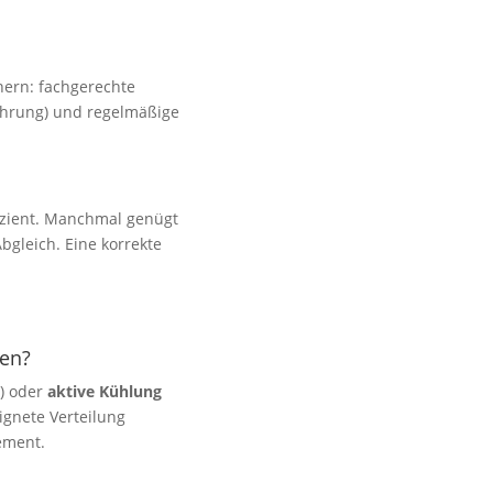
chern: fachgerechte
führung) und regelmäßige
izient. Manchmal genügt
bgleich. Eine korrekte
en?
n) oder
aktive Kühlung
ignete Verteilung
ement.