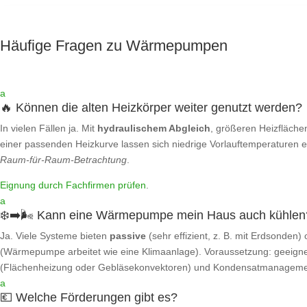
Häufige Fragen zu Wärmepumpen
a
🔥 Können die alten Heizkörper weiter genutzt werden?
In vielen Fällen ja. Mit
hydraulischem Abgleich
, größeren Heizfläche
einer passenden Heizkurve lassen sich niedrige Vorlauftemperaturen err
Raum‑für‑Raum‑Betrachtung
.
Eignung durch Fachfirmen prüfen
.
a
❄️➡️🌬️ Kann eine Wärmepumpe mein Haus auch kühlen
Ja. Viele Systeme bieten
passive
(sehr effizient, z. B. mit Erdsonden)
(Wärmepumpe arbeitet wie eine Klimaanlage). Voraussetzung: geeigne
(Flächenheizung oder Gebläsekonvektoren) und Kondensatmanageme
a
💶 Welche Förderungen gibt es?