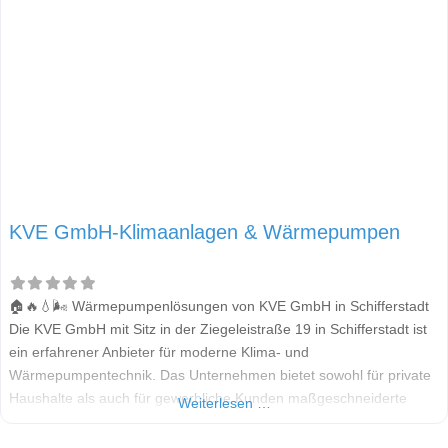
KVE GmbH-Klimaanlagen & Wärmepumpen
🏠🔥💧🌬️ Wärmepumpenlösungen von KVE GmbH in Schifferstadt
Die KVE GmbH mit Sitz in der Ziegeleistraße 19 in Schifferstadt ist
ein erfahrener Anbieter für moderne Klima- und
Wärmepumpentechnik. Das Unternehmen bietet sowohl für private
Haushalte als auch für gewerbliche Kunden maßgeschneiderte
Weiterlesen …
Lösungen an – von der Beratung über die Planung bis hin zur
Installation und Wartung. Hinweis: Alle Informationen in diesem