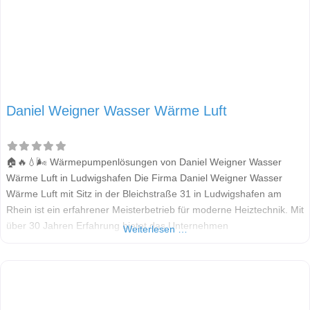
Daniel Weigner Wasser Wärme Luft
🏠🔥💧🌬️ Wärmepumpenlösungen von Daniel Weigner Wasser
Wärme Luft in Ludwigshafen Die Firma Daniel Weigner Wasser
Wärme Luft mit Sitz in der Bleichstraße 31 in Ludwigshafen am
Rhein ist ein erfahrener Meisterbetrieb für moderne Heiztechnik. Mit
über 30 Jahren Erfahrung bietet das Unternehmen
Weiterlesen …
maßgeschneiderte Lösungen rund um Wärmepumpen, Lüftung,
Sanitär und Heizung. Besonders im Bereich der
Wärmepumpentechnologie überzeugt der Betrieb durch