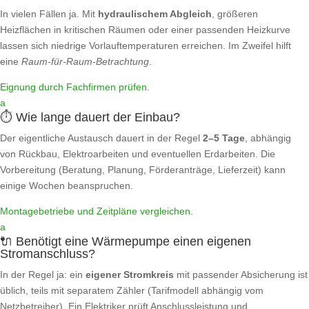
In vielen Fällen ja. Mit
hydraulischem Abgleich
, größeren
Heizflächen in kritischen Räumen oder einer passenden Heizkurve
lassen sich niedrige Vorlauftemperaturen erreichen. Im Zweifel hilft
eine
Raum‑für‑Raum‑Betrachtung
.
Eignung durch Fachfirmen prüfen
.
a
⏱️ Wie lange dauert der Einbau?
Der eigentliche Austausch dauert in der Regel
2–5 Tage
, abhängig
von Rückbau, Elektroarbeiten und eventuellen Erdarbeiten. Die
Vorbereitung (Beratung, Planung, Förderanträge, Lieferzeit) kann
einige Wochen beanspruchen.
Montagebetriebe und Zeitpläne vergleichen
.
a
🔌 Benötigt eine Wärmepumpe einen eigenen
Stromanschluss?
In der Regel ja: ein
eigener Stromkreis
mit passender Absicherung ist
üblich, teils mit separatem Zähler (Tarifmodell abhängig vom
Netzbetreiber). Ein Elektriker prüft Anschlussleistung und