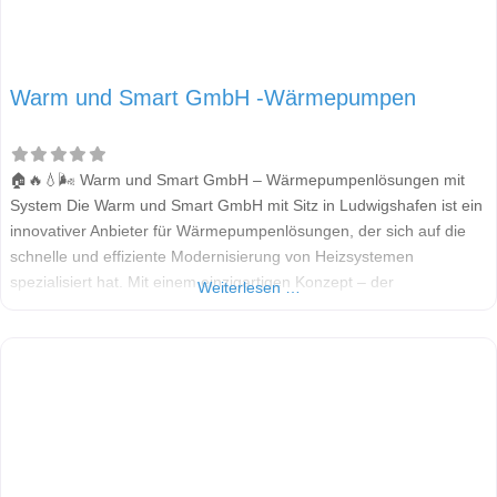
Warm und Smart GmbH -Wärmepumpen
🏠🔥💧🌬️ Warm und Smart GmbH – Wärmepumpenlösungen mit
System Die Warm und Smart GmbH mit Sitz in Ludwigshafen ist ein
innovativer Anbieter für Wärmepumpenlösungen, der sich auf die
schnelle und effiziente Modernisierung von Heizsystemen
spezialisiert hat. Mit einem einzigartigen Konzept – der
Weiterlesen …
sogenannten SmartWand – gelingt der Heizungstausch in nur zwei
Tagen. Das Unternehmen richtet sich besonders an Eigentümer von