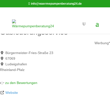
info@waermepumpenberatung24.de
MarWil GmbH | Öl- und
Gasfeuerungsservice
Werbung*
Bürgermeister-Fries-Straße 23
67069
Ludwigshafen
Rheinland-Pfalz
👉
zu den Bewertungen
Website