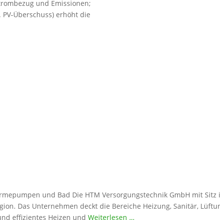
 Strombezug und Emissionen;
B. PV‑Überschuss) erhöht die
ärmepumpen und Bad Die HTM Versorgungstechnik GmbH mit Sitz in B
ion. Das Unternehmen deckt die Bereiche Heizung, Sanitär, Lüft
nd effizientes Heizen und
Weiterlesen …