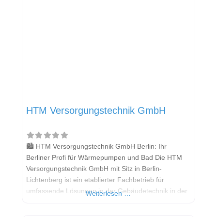
HTM Versorgungstechnik GmbH
🏙️ HTM Versorgungstechnik GmbH Berlin: Ihr
Berliner Profi für Wärmepumpen und Bad Die HTM
Versorgungstechnik GmbH mit Sitz in Berlin-
Lichtenberg ist ein etablierter Fachbetrieb für
umfassende Lösungen in der Gebäudetechnik in der
Weiterlesen …
Hauptstadtregion. Das Unternehmen deckt die
Bereiche Heizung, Sanitär, Lüftung und Klima ab. Im