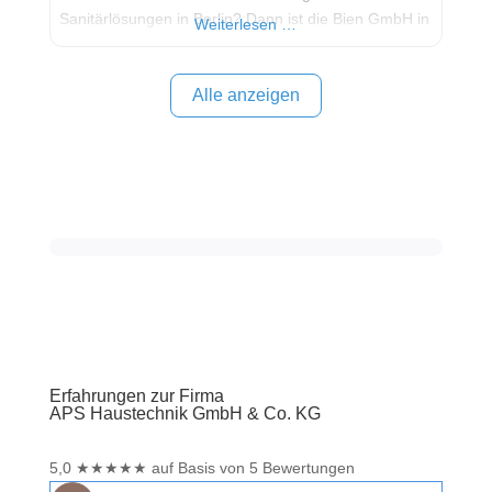
Sanitärlösungen in Berlin? Dann ist die Bien GmbH in
Weiterlesen …
Berlin-Pankow Ihr kompetenter Ansprechpartner! Seit
vielen Jahren steht das Familienunternehmen für
hochwertige Handwerksarbeit und zukunftsorientierte
Alle anzeigen
Technologien. Ein besonderer Fokus liegt auf der
Installation und Wartung
Erfahrungen zur Firma
APS Haustechnik GmbH & Co. KG
5,0
★
★
★
★
★
auf Basis von 5 Bewertungen