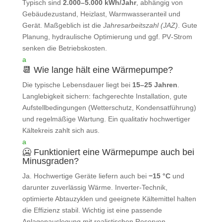
Typisch sind
2.000–5.000 kWh/Jahr
, abhängig von
Gebäudezustand, Heizlast, Warmwasseranteil und
Gerät. Maßgeblich ist die
Jahresarbeitszahl (JAZ)
. Gute
Planung, hydraulische Optimierung und ggf. PV‑Strom
senken die Betriebskosten.
a
📆 Wie lange hält eine Wärmepumpe?
Die typische Lebensdauer liegt bei
15–25 Jahren
.
Langlebigkeit sichern: fachgerechte Installation, gute
Aufstellbedingungen (Wetterschutz, Kondensatführung)
und regelmäßige Wartung. Ein qualitativ hochwertiger
Kältekreis zahlt sich aus.
a
🥶 Funktioniert eine Wärmepumpe auch bei
Minusgraden?
Ja. Hochwertige Geräte liefern auch bei
−15 °C
und
darunter zuverlässig Wärme. Inverter‑Technik,
optimierte Abtauzyklen und geeignete Kältemittel halten
die Effizienz stabil. Wichtig ist eine passende
Anlagenauslegung mit realistischen Reserven.