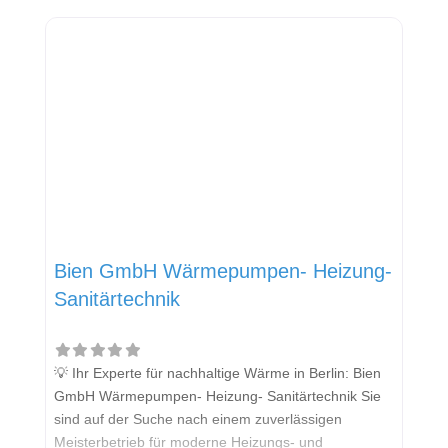
hat. Das Leistungsspektrum umfasst Gas-, Wasser-,
Abwasser-, Heizungs-, Lüftungs- und
Klimainstallationen. Als engagierter Partner für
energetische Modernisierung und Neubau legt die
Delta-Therm GmbH
Bien GmbH Wärmepumpen- Heizung-
Sanitärtechnik
💡 Ihr Experte für nachhaltige Wärme in Berlin: Bien
GmbH Wärmepumpen- Heizung- Sanitärtechnik Sie
sind auf der Suche nach einem zuverlässigen
Meisterbetrieb für moderne Heizungs- und