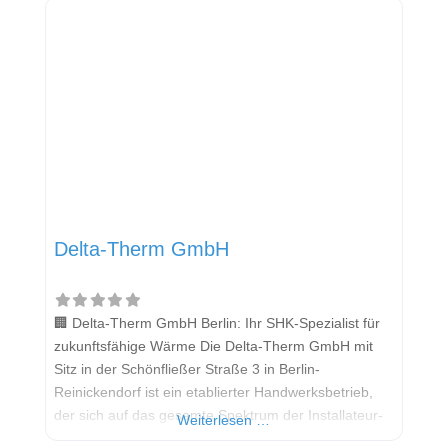
Fokus der modernen Wärmeversorgung steht die
Wärmepumpe als Schlüsseltechnologie für
umweltbewusstes und effizientes Heizen und
Delta-Therm GmbH
🏢 Delta-Therm GmbH Berlin: Ihr SHK-Spezialist für
zukunftsfähige Wärme Die Delta-Therm GmbH mit
Sitz in der Schönfließer Straße 3 in Berlin-
Reinickendorf ist ein etablierter Handwerksbetrieb,
der sich auf das gesamte Spektrum der Installateur-
Weiterlesen …
und Heizungsbauer-Handwerke (SHK) spezialisiert