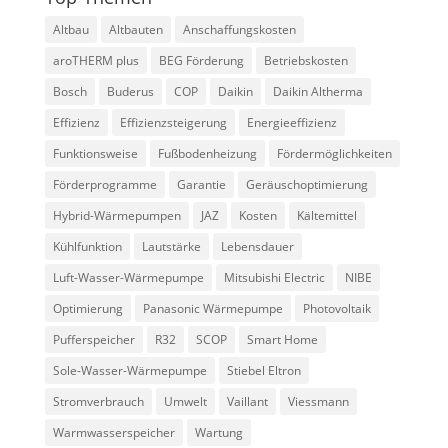
Altbau
Altbauten
Anschaffungskosten
aroTHERM plus
BEG Förderung
Betriebskosten
Bosch
Buderus
COP
Daikin
Daikin Altherma
Effizienz
Effizienzsteigerung
Energieeffizienz
Funktionsweise
Fußbodenheizung
Fördermöglichkeiten
Förderprogramme
Garantie
Geräuschoptimierung
Hybrid-Wärmepumpen
JAZ
Kosten
Kältemittel
Kühlfunktion
Lautstärke
Lebensdauer
Luft-Wasser-Wärmepumpe
Mitsubishi Electric
NIBE
Optimierung
Panasonic Wärmepumpe
Photovoltaik
Pufferspeicher
R32
SCOP
Smart Home
Sole-Wasser-Wärmepumpe
Stiebel Eltron
Stromverbrauch
Umwelt
Vaillant
Viessmann
Warmwasserspeicher
Wartung