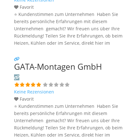
Favorit
⭐ Kundenstimmen zum Unternehmen Haben Sie
bereits persönliche Erfahrungen mit diesem
Unternehmen gemacht? Wir freuen uns über Ihre
Rückmeldung! Teilen Sie Ihre Erfahrungen, ob beim
Heizen, Kühlen oder im Service, direkt hier im
Kommentarfeld. Ihre positiven Erfahrungen helfen
anderen Interessenten bei der Anbieterauswahl.
GATA-Montagen GmbH
Sollten Sie eine kritische Meinung äußern, so geben
Sie diese bitte mit konkreten Details an und bleiben
Weiterlesen …
Keine Rezensionen
Favorit
⭐ Kundenstimmen zum Unternehmen Haben Sie
bereits persönliche Erfahrungen mit diesem
Unternehmen gemacht? Wir freuen uns über Ihre
Rückmeldung! Teilen Sie Ihre Erfahrungen, ob beim
Heizen, Kühlen oder im Service, direkt hier im