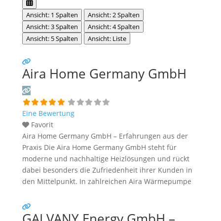
Ansicht: 1 Spalten
Ansicht: 2 Spalten
Ansicht: 3 Spalten
Ansicht: 4 Spalten
Ansicht: 5 Spalten
Ansicht: Liste
Aira Home Germany GmbH
Eine Bewertung
Favorit
Aira Home Germany GmbH – Erfahrungen aus der
Praxis Die Aira Home Germany GmbH steht für
moderne und nachhaltige Heizlösungen und rückt
dabei besonders die Zufriedenheit ihrer Kunden in
den Mittelpunkt. In zahlreichen Aira Wärmepumpe
Erfahrungen berichten Hausbesitzer über ihre
Eindrücke von Beratung, Installation und Betrieb der
GALVANY Energy GmbH –
Aira‑Wärmepumpen. Besonders hervorgehoben