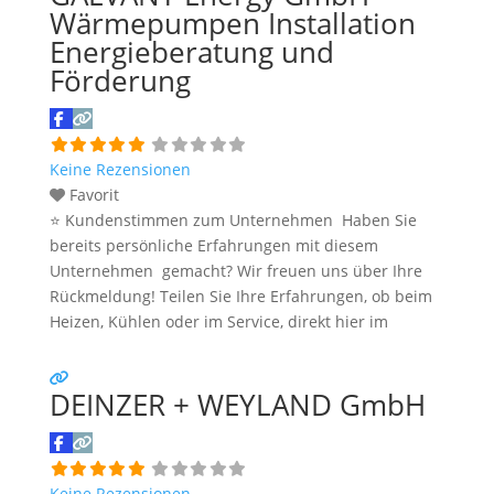
werden dabei die Energieeffizienz, der digitale
Wärmepumpen Installation
Service sowie der Beitrag
Weiterlesen …
Energieberatung und
Förderung
Keine Rezensionen
Favorit
⭐ Kundenstimmen zum Unternehmen Haben Sie
bereits persönliche Erfahrungen mit diesem
Unternehmen gemacht? Wir freuen uns über Ihre
Rückmeldung! Teilen Sie Ihre Erfahrungen, ob beim
Heizen, Kühlen oder im Service, direkt hier im
Kommentarfeld. Ihre positiven Erfahrungen helfen
anderen Interessenten bei der Anbieterauswahl.
DEINZER + WEYLAND GmbH
Sollten Sie eine kritische Meinung äußern, so geben
Sie diese bitte mit konkreten Details an und bleiben
Weiterlesen …
Keine Rezensionen