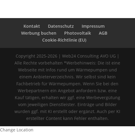
Kontakt
Datenschutz
Impressum
Werbung buchen
Photovoltaik
AGB
Cookie-Richtlinie (EU)
Copyright 2025-2026 | Web24 Consulting AVO UG |
Alle Rechte vorbehalten *Werbehinweis: Die ist eine
Webseite mit Infos rund um Wärmepumpen und
einem Anbieterverzeichnis. Wir selbst sind kein
Fachbetrieb für Wärmepumpen. Wenn Sie bei den
Werbepartnern ein Angebot anfordern bzw. eine
Kauf tätigen, erhalten wir ggf. eine Werbevergütung
vom jeweiligen Dienstleister. Einträge und Bilder
wurden ggf. mit KI erstellt oder ergänzt. Auch per KI
erstellter Content kann Fehler enthalten.
Change Location