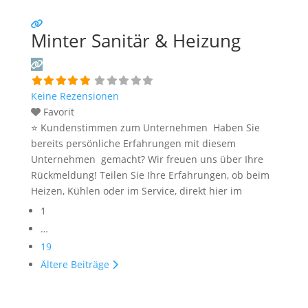
Kommentarfeld. Ihre positiven Erfahrungen helfen
anderen Interessenten bei der Anbieterauswahl.
Minter Sanitär & Heizung
Sollten Sie eine kritische Meinung äußern, so geben
Sie diese bitte mit konkreten Details an und bleiben
Weiterlesen …
Keine Rezensionen
Favorit
⭐ Kundenstimmen zum Unternehmen Haben Sie
bereits persönliche Erfahrungen mit diesem
Unternehmen gemacht? Wir freuen uns über Ihre
Rückmeldung! Teilen Sie Ihre Erfahrungen, ob beim
Heizen, Kühlen oder im Service, direkt hier im
Posts
Kommentarfeld. Ihre positiven Erfahrungen helfen
1
navigation
anderen Interessenten bei der Anbieterauswahl.
…
Sollten Sie eine kritische Meinung äußern, so geben
19
Sie diese bitte mit konkreten Details an und bleiben
Ältere Beiträge
Weiterlesen …