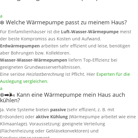
a
❄️ Welche Wärmepumpe passt zu meinem Haus?
Für Einfamilienhäuser ist die
Luft‑Wasser‑Wärmepumpe
meist
der beste Kompromiss aus Kosten und Aufwand.
Erdwärmepumpen
arbeiten sehr effizient und leise, benötigen
aber Bohrungen bzw. Kollektoren.
Wasser‑Wasser‑Wärmepumpen
liefern Top‑Effizienz bei
geeigneten Grundwasserverhältnissen.
Eine seriöse
Heizlastberechnung
ist Pflicht. Hier
Experten für die
Auslegung vergleichen
.
a
❄️➡️🌬️ Kann eine Wärmepumpe mein Haus auch
kühlen?
Ja. Viele Systeme bieten
passive
(sehr effizient, z. B. mit
Erdsonden) oder
aktive Kühlung
(Wärmepumpe arbeitet wie eine
Klimaanlage). Voraussetzung: geeignete Verteilung
(Flächenheizung oder Gebläsekonvektoren) und
Kondensatmanagement.