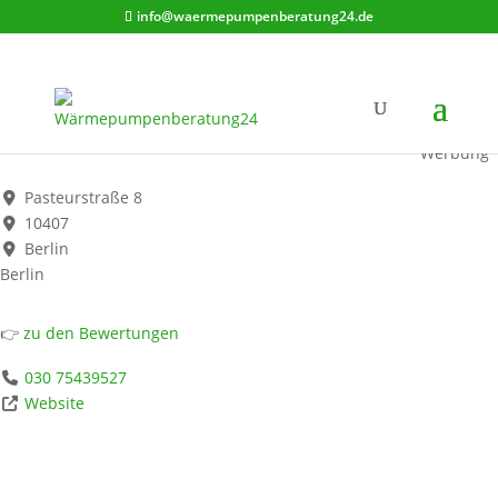
info@waermepumpenberatung24.de
Ingenieurbüro - Beratung Planung, Installationsunterstützung für
Wärmepumpen
Werbung*
Pasteurstraße 8
10407
Berlin
Berlin
👉
zu den Bewertungen
030 75439527
Website