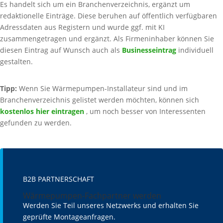
Es handelt sich um ein Branchenverzeichnis, ergänzt um
redaktionelle Einträge. Diese beruhen auf öffentlich verfügbaren
Adressdaten aus Registern und wurde ggf. mit KI
zusammengetragen und ergänzt. Als Firmeninhaber können Sie
diesen Eintrag auf Wunsch auch als
Businesseintrag
individuell
gestalten.
Tipp:
Wenn Sie Wärmepumpen-Installateur sind und im
Branchenverzeichnis gelistet werden möchten, können sich
kostenlos hier eintragen
, um noch besser von Interessenten
gefunden zu werden.
B2B PARTNERSCHAFT
Wärmepumpen-Fachpartner werden
Werden Sie Teil unseres Netzwerks und erhalten Sie
geprüfte Montageanfragen.