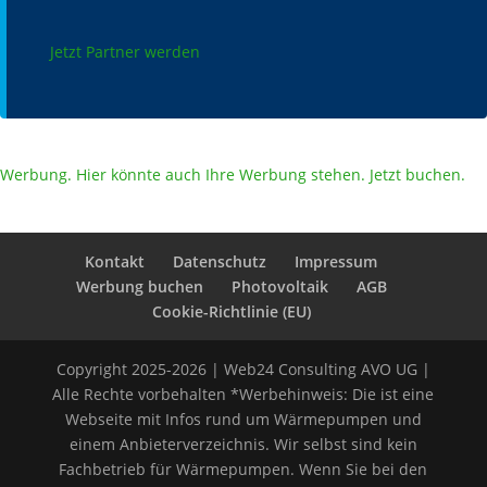
Jetzt Partner werden
Werbung. Hier könnte auch Ihre Werbung stehen. Jetzt buchen.
Kontakt
Datenschutz
Impressum
Werbung buchen
Photovoltaik
AGB
Cookie-Richtlinie (EU)
Copyright 2025-2026 | Web24 Consulting AVO UG |
Alle Rechte vorbehalten *Werbehinweis: Die ist eine
Webseite mit Infos rund um Wärmepumpen und
einem Anbieterverzeichnis. Wir selbst sind kein
Fachbetrieb für Wärmepumpen. Wenn Sie bei den