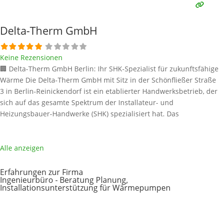
Delta-Therm GmbH
Keine Rezensionen
🏢 Delta-Therm GmbH Berlin: Ihr SHK-Spezialist für zukunftsfähige
Wärme Die Delta-Therm GmbH mit Sitz in der Schönfließer Straße
3 in Berlin-Reinickendorf ist ein etablierter Handwerksbetrieb, der
sich auf das gesamte Spektrum der Installateur- und
Heizungsbauer-Handwerke (SHK) spezialisiert hat. Das
Leistungsspektrum umfasst Gas-, Wasser-, Abwasser-, Heizungs-,
Lüftungs- und Klimainstallationen. Als engagierter Partner für
energetische Modernisierung und Neubau legt die Delta-Therm
Alle anzeigen
GmbH
Weiterlesen …
Erfahrungen zur Firma
Ingenieurbüro - Beratung Planung,
Installationsunterstützung für Wärmepumpen