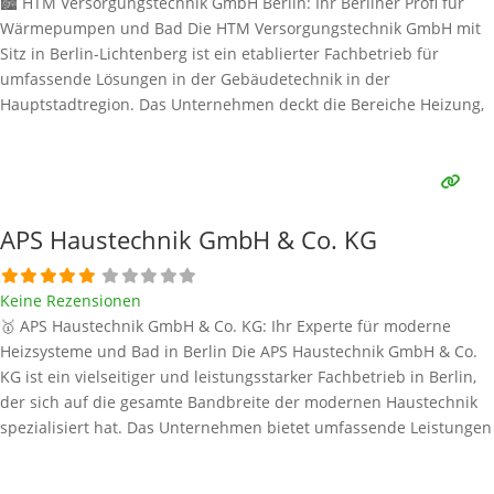
🏙️ HTM Versorgungstechnik GmbH Berlin: Ihr Berliner Profi für
Wärmepumpen und Bad Die HTM Versorgungstechnik GmbH mit
Sitz in Berlin-Lichtenberg ist ein etablierter Fachbetrieb für
umfassende Lösungen in der Gebäudetechnik in der
Hauptstadtregion. Das Unternehmen deckt die Bereiche Heizung,
Sanitär, Lüftung und Klima ab. Im Fokus der modernen
Wärmeversorgung steht die Wärmepumpe als
Schlüsseltechnologie für umweltbewusstes und effizientes Heizen
und
Weiterlesen …
APS Haustechnik GmbH & Co. KG
Keine Rezensionen
🥇 APS Haustechnik GmbH & Co. KG: Ihr Experte für moderne
Heizsysteme und Bad in Berlin Die APS Haustechnik GmbH & Co.
KG ist ein vielseitiger und leistungsstarker Fachbetrieb in Berlin,
der sich auf die gesamte Bandbreite der modernen Haustechnik
spezialisiert hat. Das Unternehmen bietet umfassende Leistungen
in den Bereichen Sanitär, Heizung, Klima und erneuerbare
Energien. Als zukunftsorientierter Anbieter liegt
Weiterlesen …