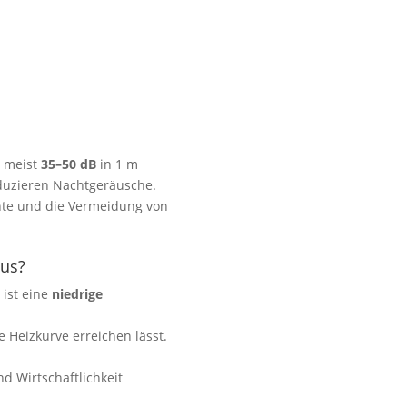
 meist
35–50 dB
in 1 m
eduzieren Nachtgeräusche.
nte und die Vermeidung von
aus?
 ist eine
niedrige
 Heizkurve erreichen lässt.
d Wirtschaftlichkeit