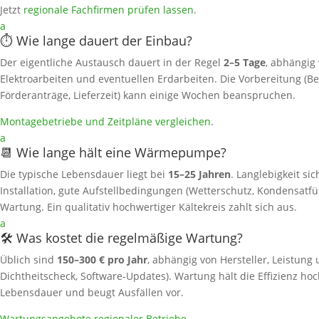
Jetzt
regionale Fachfirmen prüfen lassen
.
a
⏱️ Wie lange dauert der Einbau?
Der eigentliche Austausch dauert in der Regel
2–5 Tage
, abhängig
Elektroarbeiten und eventuellen Erdarbeiten. Die Vorbereitung (Be
Förderanträge, Lieferzeit) kann einige Wochen beanspruchen.
Montagebetriebe und Zeitpläne vergleichen
.
a
📆 Wie lange hält eine Wärmepumpe?
Die typische Lebensdauer liegt bei
15–25 Jahren
. Langlebigkeit si
Installation, gute Aufstellbedingungen (Wetterschutz, Kondensat
Wartung. Ein qualitativ hochwertiger Kältekreis zahlt sich aus.
a
🛠️ Was kostet die regelmäßige Wartung?
Üblich sind
150–300 € pro Jahr
, abhängig von Hersteller, Leistung 
Dichtheitscheck, Software‑Updates). Wartung hält die Effizienz hoc
Lebensdauer und beugt Ausfällen vor.
Wartungsangebote regionaler Betriebe
.