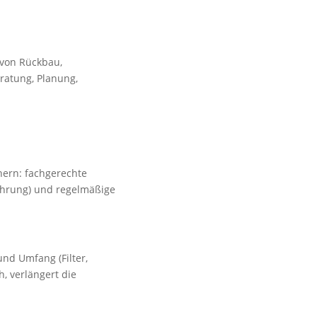
 von Rückbau,
ratung, Planung,
chern: fachgerechte
führung) und regelmäßige
und Umfang (Filter,
h, verlängert die