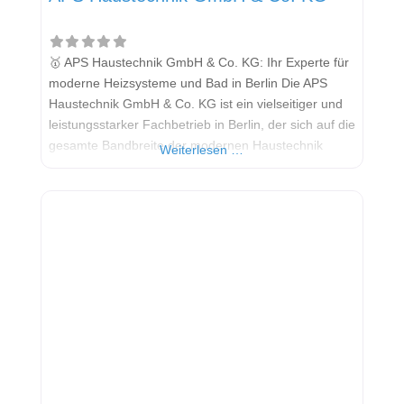
🥇 APS Haustechnik GmbH & Co. KG: Ihr Experte für
moderne Heizsysteme und Bad in Berlin Die APS
Haustechnik GmbH & Co. KG ist ein vielseitiger und
leistungsstarker Fachbetrieb in Berlin, der sich auf die
gesamte Bandbreite der modernen Haustechnik
Weiterlesen …
spezialisiert hat. Das Unternehmen bietet
umfassende Leistungen in den Bereichen Sanitär,
Heizung, Klima und erneuerbare Energien. Als
zukunftsorientierter Anbieter liegt