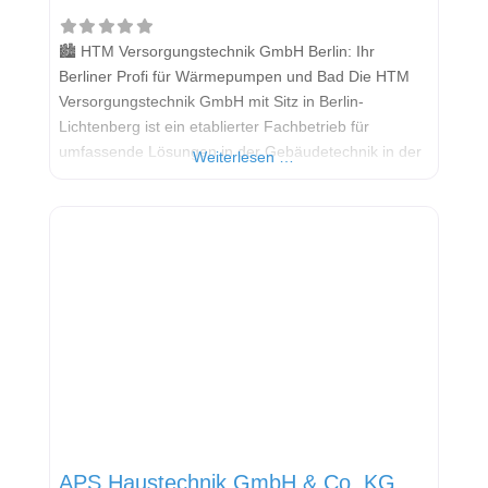
🏙️ HTM Versorgungstechnik GmbH Berlin: Ihr
Berliner Profi für Wärmepumpen und Bad Die HTM
Versorgungstechnik GmbH mit Sitz in Berlin-
Lichtenberg ist ein etablierter Fachbetrieb für
umfassende Lösungen in der Gebäudetechnik in der
Weiterlesen …
Hauptstadtregion. Das Unternehmen deckt die
Bereiche Heizung, Sanitär, Lüftung und Klima ab. Im
Fokus der modernen Wärmeversorgung steht die
Wärmepumpe als Schlüsseltechnologie für
umweltbewusstes und effizientes Heizen und
APS Haustechnik GmbH & Co. KG