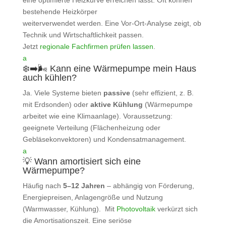
bestehende Heizkörper
weiterverwendet werden. Eine Vor-Ort‑Analyse zeigt, ob
Technik und Wirtschaftlichkeit passen.
Jetzt
regionale Fachfirmen prüfen lassen
.
a
❄️➡️🌬️ Kann eine Wärmepumpe mein Haus
auch kühlen?
Ja. Viele Systeme bieten
passive
(sehr effizient, z. B.
mit Erdsonden) oder
aktive Kühlung
(Wärmepumpe
arbeitet wie eine Klimaanlage). Voraussetzung:
geeignete Verteilung (Flächenheizung oder
Gebläsekonvektoren) und Kondensatmanagement.
a
💡 Wann amortisiert sich eine
Wärmepumpe?
Häufig nach
5–12 Jahren
– abhängig von Förderung,
Energiepreisen, Anlagengröße und Nutzung
(Warmwasser, Kühlung). Mit
Photovoltaik
verkürzt sich
die Amortisationszeit. Eine seriöse