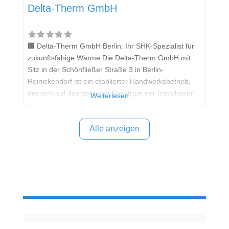
Delta-Therm GmbH
🏢 Delta-Therm GmbH Berlin: Ihr SHK-Spezialist für
zukunftsfähige Wärme Die Delta-Therm GmbH mit
Sitz in der Schönfließer Straße 3 in Berlin-
Reinickendorf ist ein etablierter Handwerksbetrieb,
der sich auf das gesamte Spektrum der Installateur-
Weiterlesen …
und Heizungsbauer-Handwerke (SHK) spezialisiert
hat. Das Leistungsspektrum umfasst Gas-, Wasser-,
Abwasser-, Heizungs-, Lüftungs- und
Alle anzeigen
Klimainstallationen. Als engagierter Partner für
energetische Modernisierung und Neubau legt die
Delta-Therm GmbH