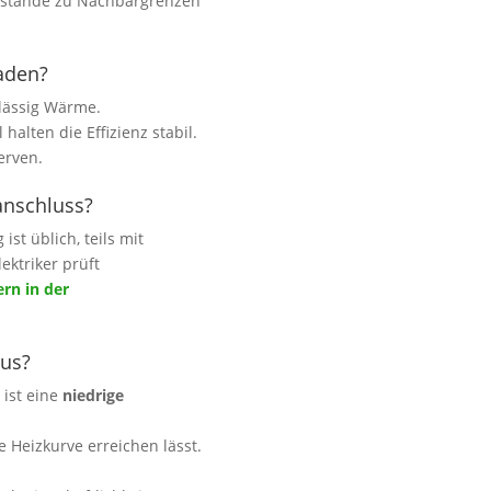
bstände zu Nachbargrenzen
aden?
lässig Wärme.
halten die Effizienz stabil.
erven.
anschluss?
st üblich, teils mit
ektriker prüft
rn in der
aus?
 ist eine
niedrige
 Heizkurve erreichen lässt.