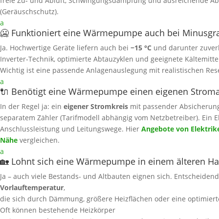
freie Zu‑ und Abluft, Schwingungsdämpfung und ausreichende A
(Geräuschschutz).
a
🥶 Funktioniert eine Wärmepumpe auch bei Minusgr
Ja. Hochwertige Geräte liefern auch bei
−15 °C
und darunter zuver
Inverter‑Technik, optimierte Abtauzyklen und geeignete Kältemittel 
Wichtig ist eine passende Anlagenauslegung mit realistischen Res
a
🔌 Benötigt eine Wärmepumpe einen eigenen Strom
In der Regel ja: ein
eigener Stromkreis
mit passender Absicherung i
separatem Zähler (Tarifmodell abhängig vom Netzbetreiber). Ein El
Anschlussleistung und Leitungswege. Hier
Angebote von Elektrike
Nähe
vergleichen.
a
🏡 Lohnt sich eine Wärmepumpe in einem älteren H
Ja – auch viele Bestands- und Altbauten eignen sich. Entscheidend
Vorlauftemperatur
,
die sich durch Dämmung, größere Heizflächen oder eine optimierte
Oft können bestehende Heizkörper