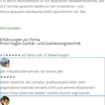
3 in Berlin-Reinickendorf ist ein etablierter Handwerksbetrieb, der
sich auf das gesamte Spektrum der Installateur- und
Heizungsbauer-Handwerke (SHK) spezialisiert hat. Das
Leistungsspektrum umfasst Gas-, Wasser-, Abwasser-, Heizungs-,
Lüftungs- und Klimainstallationen. Als engagierter Partner für
energetische Modernisierung und Neubau legt die Delta-Therm
Alle anzeigen
GmbH
Weiterlesen …
Erfahrungen zur Firma
Frost Hagen Sanitär- und Gasheizungstechnik
4,3
★
★
★
★
★
auf Basis von 12 Bewertungen
Der Freizeitunternehmer
vor einem Jahr
★
★
★
★
★
Vielen Dank für die schnelle, professionelle Hilfe. Sehr
angenehmer Kontakt mit dem Chef und seinem Mitarbeiter!
Fairer Preis! Jederzeit wieder. Familie Fischer sagt Danke!