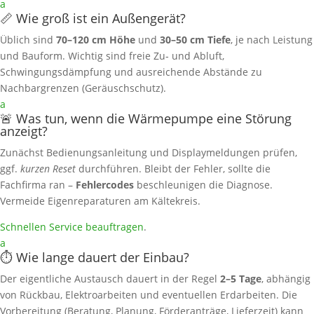
a
📏 Wie groß ist ein Außengerät?
Üblich sind
70–120 cm Höhe
und
30–50 cm Tiefe
, je nach Leistung
und Bauform. Wichtig sind freie Zu‑ und Abluft,
Schwingungsdämpfung und ausreichende Abstände zu
Nachbargrenzen (Geräuschschutz).
a
🚨 Was tun, wenn die Wärmepumpe eine Störung
anzeigt?
Zunächst Bedienungsanleitung und Displaymeldungen prüfen,
ggf.
kurzen Reset
durchführen. Bleibt der Fehler, sollte die
Fachfirma ran –
Fehlercodes
beschleunigen die Diagnose.
Vermeide Eigenreparaturen am Kältekreis.
Schnellen Service beauftragen
.
a
⏱️ Wie lange dauert der Einbau?
Der eigentliche Austausch dauert in der Regel
2–5 Tage
, abhängig
von Rückbau, Elektroarbeiten und eventuellen Erdarbeiten. Die
Vorbereitung (Beratung, Planung, Förderanträge, Lieferzeit) kann