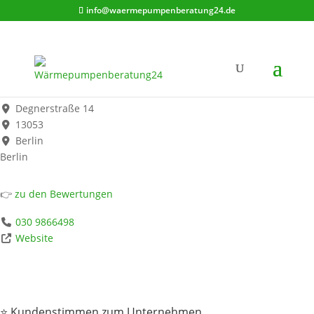
info@waermepumpenberatung24.de
Frost Hagen Sanitär- und Gasheizungstechnik
Werbung*
Degnerstraße 14
13053
Berlin
Berlin
👉
zu den Bewertungen
030 9866498
Website
⭐ Kundenstimmen zum Unternehmen