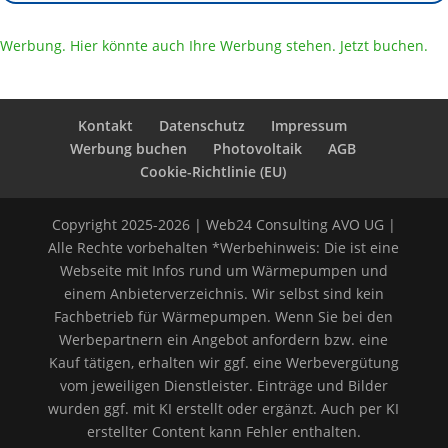
Werbung. Hier könnte auch Ihre Werbung stehen. Jetzt buchen.
Kontakt
Datenschutz
Impressum
Werbung buchen
Photovoltaik
AGB
Cookie-Richtlinie (EU)
Copyright 2025-2026 | Web24 Consulting AVO UG |
Alle Rechte vorbehalten *Werbehinweis: Die ist eine
Webseite mit Infos rund um Wärmepumpen und
einem Anbieterverzeichnis. Wir selbst sind kein
Fachbetrieb für Wärmepumpen. Wenn Sie bei den
Werbepartnern ein Angebot anfordern bzw. eine
Kauf tätigen, erhalten wir ggf. eine Werbevergütung
vom jeweiligen Dienstleister. Einträge und Bilder
wurden ggf. mit KI erstellt oder ergänzt. Auch per KI
erstellter Content kann Fehler enthalten.