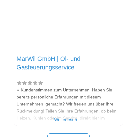
überzeugt der Betrieb durch
MarWil GmbH | Öl- und
Gasfeuerungsservice
⭐ Kundenstimmen zum Unternehmen Haben Sie
bereits persönliche Erfahrungen mit diesem
Unternehmen gemacht? Wir freuen uns über Ihre
Rückmeldung! Teilen Sie Ihre Erfahrungen, ob beim
Heizen, Kühlen oder im Service, direkt hier im
Weiterlesen …
Kommentarfeld. Ihre positiven Erfahrungen helfen
anderen Interessenten bei der Anbieterauswahl.