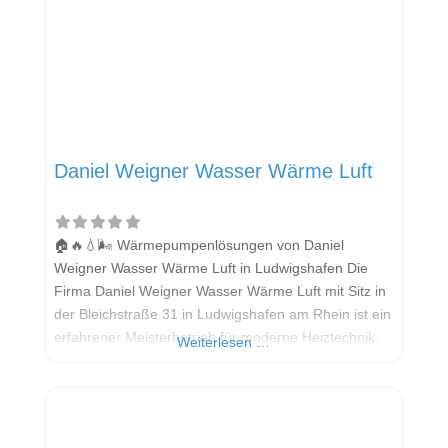
Daniel Weigner Wasser Wärme Luft
🏠🔥💧🌬️ Wärmepumpenlösungen von Daniel
Weigner Wasser Wärme Luft in Ludwigshafen Die
Firma Daniel Weigner Wasser Wärme Luft mit Sitz in
der Bleichstraße 31 in Ludwigshafen am Rhein ist ein
erfahrener Meisterbetrieb für moderne Heiztechnik.
Weiterlesen …
Mit über 30 Jahren Erfahrung bietet das
Unternehmen maßgeschneiderte Lösungen rund um
Wärmepumpen, Lüftung, Sanitär und Heizung.
Besonders im Bereich der Wärmepumpentechnologie