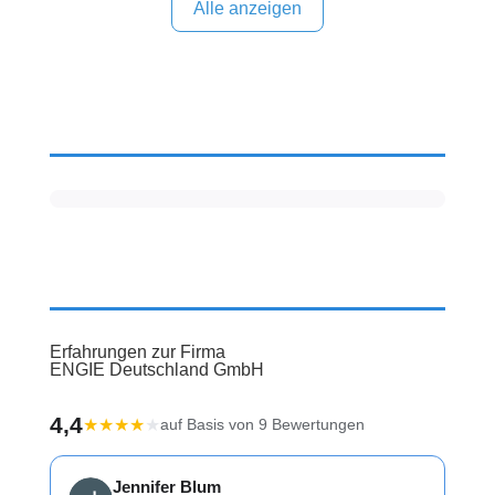
Sollten Sie eine kritische Meinung äußern, so geben
Alle anzeigen
Sie diese bitte mit konkreten Details an und bleiben
Erfahrungen zur Firma
ENGIE Deutschland GmbH
4,4
★
★
★
★
★
auf Basis von 9 Bewertungen
Jennifer Blum