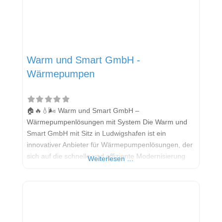
Warm und Smart GmbH -
Wärmepumpen
🏠🔥💧🌬️ Warm und Smart GmbH –
Wärmepumpenlösungen mit System Die Warm und
Smart GmbH mit Sitz in Ludwigshafen ist ein
innovativer Anbieter für Wärmepumpenlösungen, der
sich auf die schnelle und effiziente Modernisierung
Weiterlesen …
von Heizsystemen spezialisiert hat. Mit einem
einzigartigen Konzept – der sogenannten SmartWand
– gelingt der Heizungstausch in nur zwei Tagen. Das
Unternehmen richtet sich besonders an Eigentümer
von