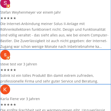
Stefan Weyhenmeyer
vor einem Jahr
★
★
★
★
★
Die Internet-Anbindung meiner Solus II-Anlage mit
Röhrenkollektoren funktioniert nicht. Design und Funktionalität
sind völlig veraltet - das sieht alles aus, wie bei einem Computer-
Bastler. Die Zuverlässigkeit ist auch nicht gegeben: der Internet-
Zugang war schon wenige Monate nach Inbetriebnahme ka…
steve test
vor 3 Jahren
★
★
★
★
★
Solink ist ein tolles Produkt! Bin damit extrem zufrieden,
professionelle Firma und sehr guter Service und Beratung.
Karla Fiene
vor 3 Jahren
★
★
★
★
★
Die größte Frechheit seit es wärmepumpen gibt. Unzuverlässig,