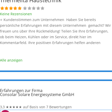
Thermelita Haustechnik
Keine Rezensionen
⭐ Kundenstimmen zum Unternehmen Haben Sie bereits
persönliche Erfahrungen mit diesem Unternehmen gemacht? Wir
freuen uns über Ihre Rückmeldung! Teilen Sie Ihre Erfahrungen,
ob beim Heizen, Kühlen oder im Service, direkt hier im
Kommentarfeld. Ihre positiven Erfahrungen helfen anderen
Interessenten bei der Anbieterauswahl. Sollten Sie eine kritische
Meinung äußern, so geben Sie diese bitte mit konkreten Details an
und bleiben
Weiterlesen …
Alle anzeigen
Erfahrungen zur Firma
Consolar Solare Energiesysteme GmbH
3,3
★
★
★
★
★
auf Basis von 7 Bewertungen