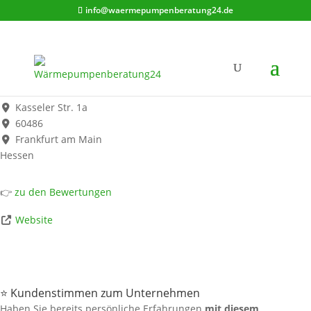
info@waermepumpenberatung24.de
Consolar Solare Energiesysteme GmbH
Werbung*
Kasseler Str. 1a
60486
Frankfurt am Main
Hessen
👉
zu den Bewertungen
Website
⭐ Kundenstimmen zum Unternehmen
Haben Sie bereits persönliche Erfahrungen
mit diesem