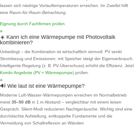
lassen sich niedrige Vorlauftemperaturen erreichen. Im Zweifel hilft
eine
Raum‑für‑Raum‑Betrachtung
.
Eignung durch Fachfirmen prüfen
.
a
☀️ Kann ich eine Wärmepumpe mit Photovoltaik
kombinieren?
Unbedingt – die Kombination ist wirtschaftlich sinnvoll. PV senkt
Strombezug und Emissionen; mit Speicher steigt der Eigenverbrauch.
Intelligente Regelung (z. B. PV‑Überschuss) erhöht die Effizienz. Jetzt
Kombi‑Angebote (PV + Wärmepumpe)
prüfen.
a
🔊 Wie laut ist eine Wärmepumpe?
Moderne Luft‑Wasser‑Wärmepumpen erreichen im Normalbetrieb
meist
35–50 dB
in 1 m Abstand – vergleichbar mit einem leisen
Gespräch. Silent‑Modi reduzieren Nachtgeräusche. Wichtig sind eine
durchdachte Aufstellung, entkoppelte Fundamente und die
Vermeidung von Schallreflexion an Wänden.