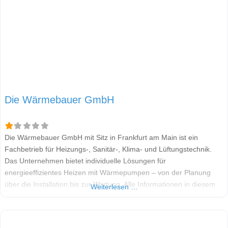
Die Wärmebauer GmbH
Die Wärmebauer GmbH mit Sitz in Frankfurt am Main ist ein
Fachbetrieb für Heizungs-, Sanitär-, Klima- und Lüftungstechnik.
Das Unternehmen bietet individuelle Lösungen für
energieeffizientes Heizen mit Wärmepumpen – von der Planung
über die Installation bis zur Wartung. Alle Informationen in diesem
Weiterlesen …
Beitrag stammen aus öffentlich zugänglichen Quellen. Welche
Wärmepumpen-Marken verbaut Die Wärmebauer GmbH? Es
werden auf der Firmenwebseite keine