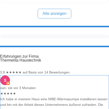
von der Beratung über die Planung bis zur fachgerechten
Installation. Alle Informationen in diesem Beitrag stammen aus
öffentlich zugänglichen Quellen. Welche Wärmepumpen-Marken
Alle anzeigen
Erfahrungen zur Firma
Thermelita Haustechnik
3,9
★
★
★
★
★
auf Basis von 14 Bewertungen
san- iok
vor 3 Monaten
★
★
★
★
★
Ich habe in meinem Haus eine NIBE-Wärmepumpe installieren lassen
und bin mit der Arbeit dieses Unternehmens äußerst zufrieden. Die