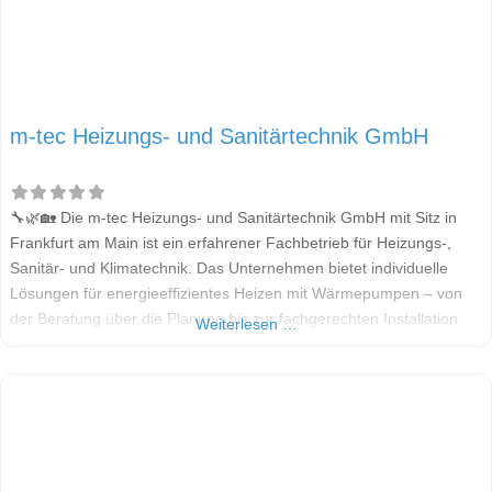
m-tec Heizungs- und Sanitärtechnik GmbH
🔧🌿🏡 Die m-tec Heizungs- und Sanitärtechnik GmbH mit Sitz in
Frankfurt am Main ist ein erfahrener Fachbetrieb für Heizungs-,
Sanitär- und Klimatechnik. Das Unternehmen bietet individuelle
Lösungen für energieeffizientes Heizen mit Wärmepumpen – von
der Beratung über die Planung bis zur fachgerechten Installation.
Weiterlesen …
Alle Informationen in diesem Beitrag stammen aus öffentlich
zugänglichen Quellen. Welche Wärmepumpen-Marken verbaut m-
tec? m-tec ist ein