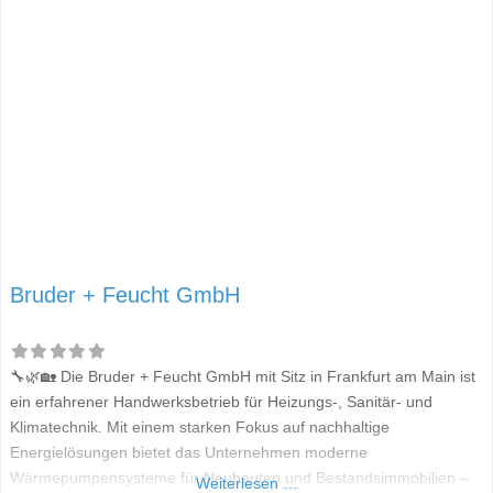
Bruder + Feucht GmbH
🔧🌿🏡 Die Bruder + Feucht GmbH mit Sitz in Frankfurt am Main ist
ein erfahrener Handwerksbetrieb für Heizungs-, Sanitär- und
Klimatechnik. Mit einem starken Fokus auf nachhaltige
Energielösungen bietet das Unternehmen moderne
Wärmepumpensysteme für Neubauten und Bestandsimmobilien –
Weiterlesen …