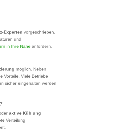
nz‑Experten
vorgeschrieben.
raturen und
rn in Ihre Nähe
anfordern.
rderung
möglich. Neben
 Vorteile. Viele Betriebe
n sicher eingehalten werden.
?
 oder
aktive Kühlung
te Verteilung
nt.