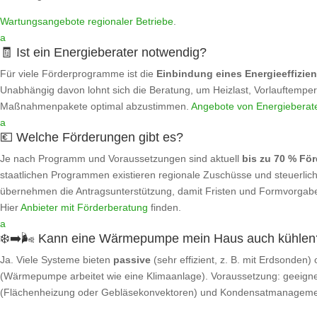
Wartungsangebote regionaler Betriebe
.
a
🧾 Ist ein Energieberater notwendig?
Für viele Förderprogramme ist die
Einbindung eines Energieeffizie
Unabhängig davon lohnt sich die Beratung, um Heizlast, Vorlauftempe
Maßnahmenpakete optimal abzustimmen.
Angebote von Energieberate
a
💶 Welche Förderungen gibt es?
Je nach Programm und Voraussetzungen sind aktuell
bis zu 70 % Fö
staatlichen Programmen existieren regionale Zuschüsse und steuerliche
übernehmen die Antragsunterstützung, damit Fristen und Formvorgabe
Hier
Anbieter mit Förderberatung
finden.
a
❄️➡️🌬️ Kann eine Wärmepumpe mein Haus auch kühlen
Ja. Viele Systeme bieten
passive
(sehr effizient, z. B. mit Erdsonden)
(Wärmepumpe arbeitet wie eine Klimaanlage). Voraussetzung: geeigne
(Flächenheizung oder Gebläsekonvektoren) und Kondensatmanageme