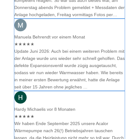
kompetent reagiert. So war das auch dieses Mal, am
Donnerstag abends Problem gemeldet + Messdaten der
Anlage hochgeladen, Freitag vormittags Fotos per…
Manuela Behrendt
vor einem Monat
★
★
★
★
★
Update Juni 2026: Auch bei einem weiteren Problem mit
der Anlage wurde uns wieder sehr schnell geholfen. Das
defekte Expansionsventil wurde zügig ausgetauscht,
sodass wir nun wieder Warmwasser haben. Wie bereits
in meiner ersten Bewertung erwähnt, hatte die Anlage
seit über 15 Jahren ohne jegliches …
Hardy Michaelis
vor 8 Monaten
★
★
★
★
★
Wir haben Ende September 2025 unsere Acalor
Wärmepumpe nach 26(!) Betriebsjahren tauschen
lassen, da die Heizleistung nicht mehr so toll war. Durch