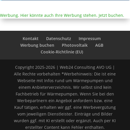
Werbung. Hier könnte auch Ihre Werbung stehen. Jetzt buchen.
Kontakt
Datenschutz
Impressum
Werbung buchen
Photovoltaik
AGB
Cookie-Richtlinie (EU)
Copyright 2025-2026 | Web24 Consulting AVO UG |
Alle Rechte vorbehalten *Werbehinweis: Die ist eine
Webseite mit Infos rund um Wärmepumpen und
einem Anbieterverzeichnis. Wir selbst sind kein
Fachbetrieb für Wärmepumpen. Wenn Sie bei den
Werbepartnern ein Angebot anfordern bzw. eine
Kauf tätigen, erhalten wir ggf. eine Werbevergütung
vom jeweiligen Dienstleister. Einträge und Bilder
wurden ggf. mit KI erstellt oder ergänzt. Auch per KI
erstellter Content kann Fehler enthalten.