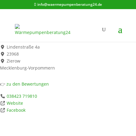
info@waermepumpenberatung24.de
NWM-Energietechnik GmbH
Werbung*
Lindenstraße 4a
23968
Zierow
Mecklenburg-Vorpommern
👉
zu den Bewertungen
038423 719810
Website
Facebook