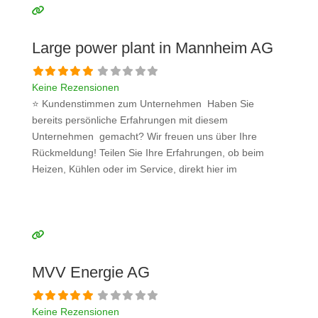
bitte mit konkreten Details an und bleiben
Weiterlesen …
Large power plant in Mannheim AG
Keine Rezensionen
⭐ Kundenstimmen zum Unternehmen Haben Sie
bereits persönliche Erfahrungen mit diesem
Unternehmen gemacht? Wir freuen uns über Ihre
Rückmeldung! Teilen Sie Ihre Erfahrungen, ob beim
Heizen, Kühlen oder im Service, direkt hier im
Kommentarfeld. Ihre positiven Erfahrungen helfen
anderen Interessenten bei der Anbieterauswahl. Sollten
Sie eine kritische Meinung äußern, so geben Sie diese
bitte mit konkreten Details an und bleiben
Weiterlesen …
MVV Energie AG
Keine Rezensionen