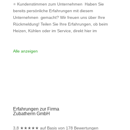
⭐ Kundenstimmen zum Unternehmen Haben Sie
bereits persönliche Erfahrungen mit diesem
Unternehmen gemacht? Wir freuen uns über Ihre
Rückmeldung! Teilen Sie Ihre Erfahrungen, ob beim
Heizen, Kühlen oder im Service, direkt hier im
Kommentarfeld. Ihre positiven Erfahrungen helfen
anderen Interessenten bei der Anbieterauswahl. Sollten
Sie eine kritische Meinung äußern, so geben Sie diese
Alle anzeigen
bitte mit konkreten Details an und bleiben
Weiterlesen …
Erfahrungen zur Firma
Zubatherm GmbH
3,8
★
★
★
★
★
auf Basis von 178 Bewertungen