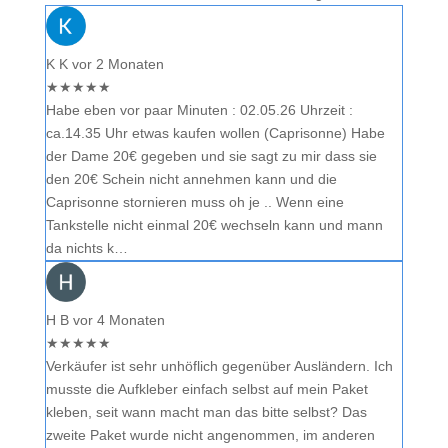
K K
vor 2 Monaten
★
★
★
★
★
Habe eben vor paar Minuten : 02.05.26 Uhrzeit :
ca.14.35 Uhr etwas kaufen wollen (Caprisonne) Habe
der Dame 20€ gegeben und sie sagt zu mir dass sie
den 20€ Schein nicht annehmen kann und die
Caprisonne stornieren muss oh je .. Wenn eine
Tankstelle nicht einmal 20€ wechseln kann und mann
da nichts k…
H B
vor 4 Monaten
★
★
★
★
★
Verkäufer ist sehr unhöflich gegenüber Ausländern. Ich
musste die Aufkleber einfach selbst auf mein Paket
kleben, seit wann macht man das bitte selbst? Das
zweite Paket wurde nicht angenommen, im anderen