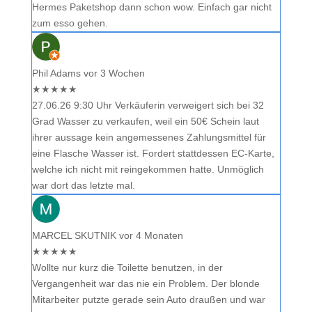
Hermes Paketshop dann schon wow. Einfach gar nicht
zum esso gehen.
Phil Adams
vor 3 Wochen
★
★
★
★
★
27.06.26 9:30 Uhr Verkäuferin verweigert sich bei 32
Grad Wasser zu verkaufen, weil ein 50€ Schein laut
ihrer aussage kein angemessenes Zahlungsmittel für
eine Flasche Wasser ist. Fordert stattdessen EC-Karte,
welche ich nicht mit reingekommen hatte. Unmöglich
war dort das letzte mal.
MARCEL SKUTNIK
vor 4 Monaten
★
★
★
★
★
Wollte nur kurz die Toilette benutzen, in der
Vergangenheit war das nie ein Problem. Der blonde
Mitarbeiter putzte gerade sein Auto draußen und war