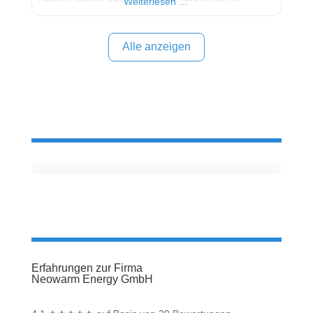
Weiterlesen …
Kommentarfeld. Ihre positiven Erfahrungen helfen
anderen Interessenten bei der Anbieterauswahl.
Sollten Sie eine kritische Meinung äußern, so geben
Alle anzeigen
Sie diese bitte mit konkreten Details an und bleiben
Erfahrungen zur Firma
Neowarm Energy GmbH