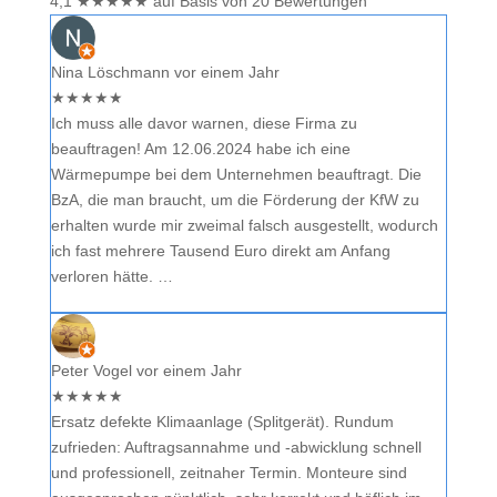
4,1
★
★
★
★
★
auf Basis von 20 Bewertungen
Nina Löschmann
vor einem Jahr
★
★
★
★
★
Ich muss alle davor warnen, diese Firma zu
beauftragen! Am 12.06.2024 habe ich eine
Wärmepumpe bei dem Unternehmen beauftragt. Die
BzA, die man braucht, um die Förderung der KfW zu
erhalten wurde mir zweimal falsch ausgestellt, wodurch
ich fast mehrere Tausend Euro direkt am Anfang
verloren hätte. …
Peter Vogel
vor einem Jahr
★
★
★
★
★
Ersatz defekte Klimaanlage (Splitgerät). Rundum
zufrieden: Auftragsannahme und -abwicklung schnell
und professionell, zeitnaher Termin. Monteure sind