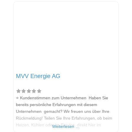
anderen Interessenten bei der Anbieterauswahl.
Sollten Sie eine kritische Meinung äußern, so geben
Sie diese bitte mit konkreten Details an und bleiben
MVV Energie AG
⭐ Kundenstimmen zum Unternehmen Haben Sie
bereits persönliche Erfahrungen mit diesem
Unternehmen gemacht? Wir freuen uns über Ihre
Rückmeldung! Teilen Sie Ihre Erfahrungen, ob beim
Heizen, Kühlen oder im Service, direkt hier im
Weiterlesen …
Kommentarfeld. Ihre positiven Erfahrungen helfen