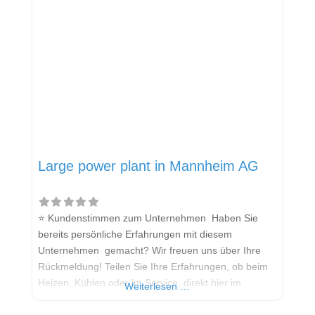
Large power plant in Mannheim AG
⭐ Kundenstimmen zum Unternehmen Haben Sie
bereits persönliche Erfahrungen mit diesem
Unternehmen gemacht? Wir freuen uns über Ihre
Rückmeldung! Teilen Sie Ihre Erfahrungen, ob beim
Heizen, Kühlen oder im Service, direkt hier im
Weiterlesen …
Kommentarfeld. Ihre positiven Erfahrungen helfen