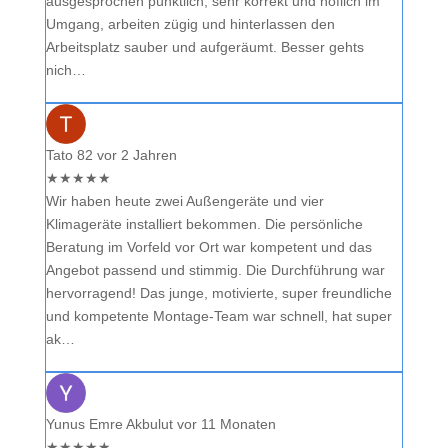
ausgesprochen pünktlich, sehr korrekt und höflich im
Umgang, arbeiten zügig und hinterlassen den
Arbeitsplatz sauber und aufgeräumt. Besser gehts
nich…
Tato 82
vor 2 Jahren
★
★
★
★
★
Wir haben heute zwei Außengeräte und vier
Klimageräte installiert bekommen. Die persönliche
Beratung im Vorfeld vor Ort war kompetent und das
Angebot passend und stimmig. Die Durchführung war
hervorragend! Das junge, motivierte, super freundliche
und kompetente Montage-Team war schnell, hat super
ak…
Yunus Emre Akbulut
vor 11 Monaten
★
★
★
★
★