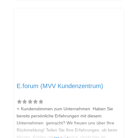
anderen Interessenten bei der Anbieterauswahl.
Sollten Sie eine kritische Meinung äußern, so geben
Sie diese bitte mit konkreten Details an und bleiben
E.forum (MVV Kundenzentrum)
⭐ Kundenstimmen zum Unternehmen Haben Sie
bereits persönliche Erfahrungen mit diesem
Unternehmen gemacht? Wir freuen uns über Ihre
Rückmeldung! Teilen Sie Ihre Erfahrungen, ob beim
Heizen, Kühlen oder im Service, direkt hier im