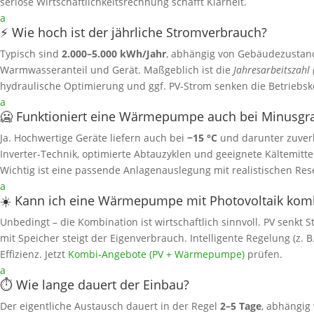
seriöse Wirtschaftlichkeitsrechnung schafft Klarheit.
a
⚡ Wie hoch ist der jährliche Stromverbrauch?
Typisch sind
2.000–5.000 kWh/Jahr
, abhängig von Gebäudezustand,
Warmwasseranteil und Gerät. Maßgeblich ist die
Jahresarbeitszahl 
hydraulische Optimierung und ggf. PV‑Strom senken die Betriebsk
a
🥶 Funktioniert eine Wärmepumpe auch bei Minusgr
Ja. Hochwertige Geräte liefern auch bei
−15 °C
und darunter zuver
Inverter‑Technik, optimierte Abtauzyklen und geeignete Kältemittel 
Wichtig ist eine passende Anlagenauslegung mit realistischen Res
a
☀️ Kann ich eine Wärmepumpe mit Photovoltaik kom
Unbedingt – die Kombination ist wirtschaftlich sinnvoll. PV senkt
mit Speicher steigt der Eigenverbrauch. Intelligente Regelung (z. 
Effizienz. Jetzt
Kombi‑Angebote (PV + Wärmepumpe)
prüfen.
a
⏱️ Wie lange dauert der Einbau?
Der eigentliche Austausch dauert in der Regel
2–5 Tage
, abhängig