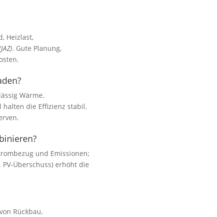
 Heizlast,
(JAZ)
. Gute Planung,
osten.
aden?
lässig Wärme.
halten die Effizienz stabil.
erven.
binieren?
 Strombezug und Emissionen;
B. PV‑Überschuss) erhöht die
 von Rückbau,