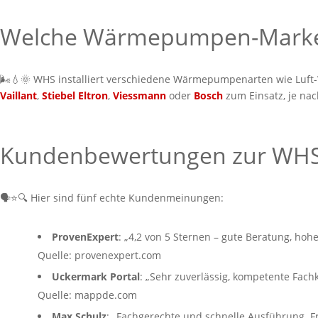
Welche Wärmepumpen-Marke
🌬️💧🌞 WHS installiert verschiedene Wärmepumpenarten wie Luft
Vaillant
,
Stiebel Eltron
,
Viessmann
oder
Bosch
zum Einsatz, je na
Kundenbewertungen zur WH
🗣️⭐🔍 Hier sind fünf echte Kundenmeinungen:
ProvenExpert
: „4,2 von 5 Sternen – gute Beratung, hoh
Quelle: provenexpert.com
Uckermark Portal
: „Sehr zuverlässig, kompetente Fach
Quelle: mappde.com
Max Schulz
: „Fachgerechte und schnelle Ausführung. Fr