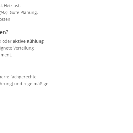
 Heizlast,
(JAZ)
. Gute Planung,
osten.
en?
n) oder
aktive Kühlung
ignete Verteilung
ement.
chern: fachgerechte
führung) und regelmäßige