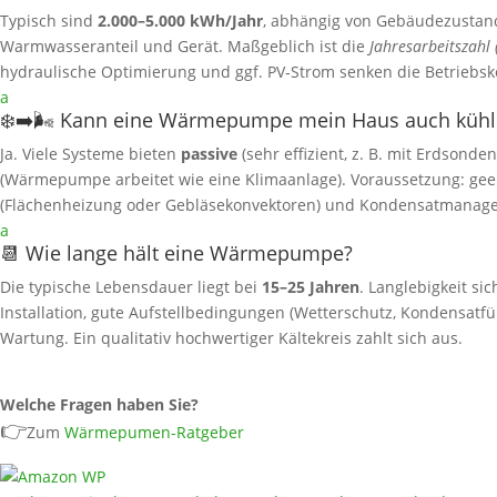
Typisch sind
2.000–5.000 kWh/Jahr
, abhängig von Gebäudezustand,
Warmwasseranteil und Gerät. Maßgeblich ist die
Jahresarbeitszahl 
hydraulische Optimierung und ggf. PV‑Strom senken die Betriebsk
a
❄️➡️🌬️ Kann eine Wärmepumpe mein Haus auch kühl
Ja. Viele Systeme bieten
passive
(sehr effizient, z. B. mit Erdsonde
(Wärmepumpe arbeitet wie eine Klimaanlage). Voraussetzung: gee
(Flächenheizung oder Gebläsekonvektoren) und Kondensatmanag
a
📆 Wie lange hält eine Wärmepumpe?
Die typische Lebensdauer liegt bei
15–25 Jahren
. Langlebigkeit si
Installation, gute Aufstellbedingungen (Wetterschutz, Kondensat
Wartung. Ein qualitativ hochwertiger Kältekreis zahlt sich aus.
Welche Fragen haben Sie?
👉
Zum
Wärmepumen-Ratgeber