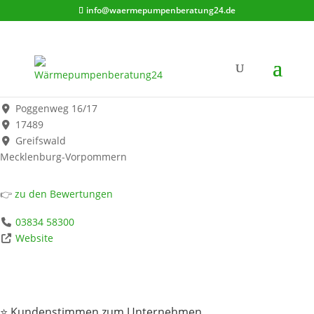
info@waermepumpenberatung24.de
Bodden Heizung - Wärmepumpen Fachbetrieb
Werbung*
Poggenweg 16/17
17489
Greifswald
Mecklenburg-Vorpommern
👉
zu den Bewertungen
03834 58300
Website
⭐ Kundenstimmen zum Unternehmen