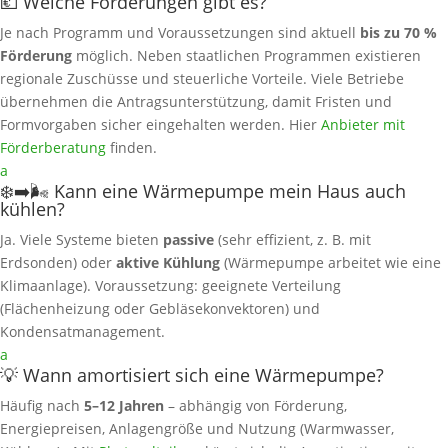
💶 Welche Förderungen gibt es?
Je nach Programm und Voraussetzungen sind aktuell
bis zu 70 %
Förderung
möglich. Neben staatlichen Programmen existieren
regionale Zuschüsse und steuerliche Vorteile. Viele Betriebe
übernehmen die Antragsunterstützung, damit Fristen und
Formvorgaben sicher eingehalten werden. Hier
Anbieter mit
Förderberatung
finden.
a
❄️➡️🌬️ Kann eine Wärmepumpe mein Haus auch
kühlen?
Ja. Viele Systeme bieten
passive
(sehr effizient, z. B. mit
Erdsonden) oder
aktive Kühlung
(Wärmepumpe arbeitet wie eine
Klimaanlage). Voraussetzung: geeignete Verteilung
(Flächenheizung oder Gebläsekonvektoren) und
Kondensatmanagement.
a
💡 Wann amortisiert sich eine Wärmepumpe?
Häufig nach
5–12 Jahren
– abhängig von Förderung,
Energiepreisen, Anlagengröße und Nutzung (Warmwasser,