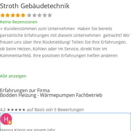
Stroth Gebäudetechnik
Keine Rezensionen
⭐ Kundenstimmen zum Unternehmen Haben Sie bereits
persönliche Erfahrungen mit diesem Unternehmen gemacht? Wir
freuen uns über Ihre Rückmeldung! Teilen Sie Ihre Erfahrungen,
ob beim Heizen, Kühlen oder im Service, direkt hier im
Kommentarfeld. Ihre positiven Erfahrungen helfen anderen
Interessenten bei der Anbieterauswahl. Sollten Sie eine kritische
Meinung äußern, so geben Sie diese bitte mit konkreten Details an
und bleiben
Weiterlesen …
Alle anzeigen
Erfahrungen zur Firma
Bodden Heizung - Wärmepumpen Fachbetrieb
4,2
★
★
★
★
★
auf Basis von 5 Bewertungen
Hanna König
vor einem Jahr