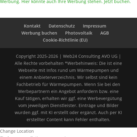
Werbung. Hier könnte auch Ihre Werbung stehen. Jetzt buchen.
Kontakt
Datenschutz
Impressum
Werbung buchen
Photovoltaik
AGB
Cookie-Richtlinie (EU)
Copyright 2025-2026 | Web24 Consulting AVO UG |
Alle Rechte vorbehalten *Werbehinweis: Die ist eine
Webseite mit Infos rund um Wärmepumpen und
einem Anbieterverzeichnis. Wir selbst sind kein
Fachbetrieb für Wärmepumpen. Wenn Sie bei den
Werbepartnern ein Angebot anfordern bzw. eine
Kauf tätigen, erhalten wir ggf. eine Werbevergütung
vom jeweiligen Dienstleister. Einträge und Bilder
wurden ggf. mit KI erstellt oder ergänzt. Auch per KI
erstellter Content kann Fehler enthalten.
Change Location