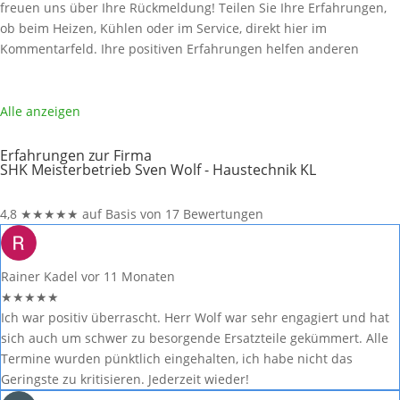
freuen uns über Ihre Rückmeldung! Teilen Sie Ihre Erfahrungen,
ob beim Heizen, Kühlen oder im Service, direkt hier im
Kommentarfeld. Ihre positiven Erfahrungen helfen anderen
Interessenten bei der Anbieterauswahl. Sollten Sie eine kritische
Meinung äußern, so geben Sie diese bitte mit konkreten Details an
und bleiben
Weiterlesen …
Alle anzeigen
Erfahrungen zur Firma
SHK Meisterbetrieb Sven Wolf - Haustechnik KL
4,8
★
★
★
★
★
auf Basis von 17 Bewertungen
Rainer Kadel
vor 11 Monaten
★
★
★
★
★
Ich war positiv überrascht. Herr Wolf war sehr engagiert und hat
sich auch um schwer zu besorgende Ersatzteile gekümmert. Alle
Termine wurden pünktlich eingehalten, ich habe nicht das
Geringste zu kritisieren. Jederzeit wieder!