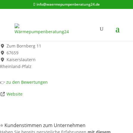
info@waermepumpenberatung24.de
SHK Meisterbetrieb Sven Wolf - Haustechnik KL
Werbung*
Zum Bornberg 11
67659
Kaiserslautern
Rheinland-Pfalz
👉
zu den Bewertungen
Website
⭐ Kundenstimmen zum Unternehmen
Haben Sie bereits persönliche Erfahrungen
mit diesem