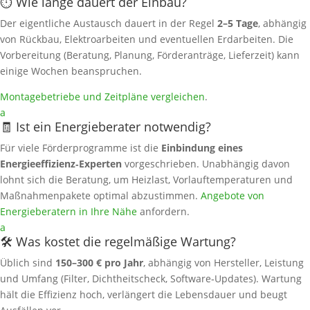
⏱️ Wie lange dauert der Einbau?
Der eigentliche Austausch dauert in der Regel
2–5 Tage
, abhängig
von Rückbau, Elektroarbeiten und eventuellen Erdarbeiten. Die
Vorbereitung (Beratung, Planung, Förderanträge, Lieferzeit) kann
einige Wochen beanspruchen.
Montagebetriebe und Zeitpläne vergleichen
.
a
🧾 Ist ein Energieberater notwendig?
Für viele Förderprogramme ist die
Einbindung eines
Energieeffizienz‑Experten
vorgeschrieben. Unabhängig davon
lohnt sich die Beratung, um Heizlast, Vorlauftemperaturen und
Maßnahmenpakete optimal abzustimmen.
Angebote von
Energieberatern in Ihre Nähe
anfordern.
a
🛠️ Was kostet die regelmäßige Wartung?
Üblich sind
150–300 € pro Jahr
, abhängig von Hersteller, Leistung
und Umfang (Filter, Dichtheitscheck, Software‑Updates). Wartung
hält die Effizienz hoch, verlängert die Lebensdauer und beugt