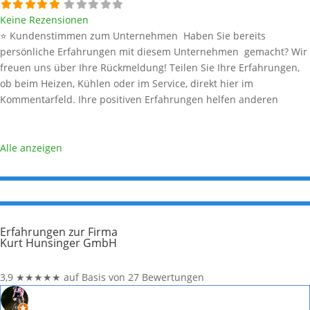
Keine Rezensionen
⭐ Kundenstimmen zum Unternehmen Haben Sie bereits
persönliche Erfahrungen mit diesem Unternehmen gemacht? Wir
freuen uns über Ihre Rückmeldung! Teilen Sie Ihre Erfahrungen,
ob beim Heizen, Kühlen oder im Service, direkt hier im
Kommentarfeld. Ihre positiven Erfahrungen helfen anderen
Interessenten bei der Anbieterauswahl. Sollten Sie eine kritische
Meinung äußern, so geben Sie diese bitte mit konkreten Details an
und bleiben
Weiterlesen …
Alle anzeigen
Erfahrungen zur Firma
Kurt Hunsinger GmbH
3,9
★
★
★
★
★
auf Basis von 27 Bewertungen