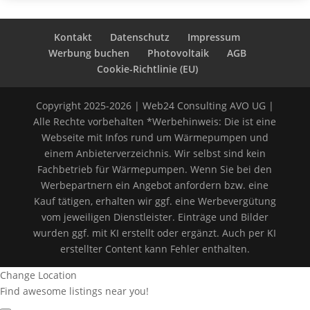
Kontakt
Datenschutz
Impressum
Werbung buchen
Photovoltaik
AGB
Cookie-Richtlinie (EU)
Copyright 2025-2026 | Web24 Consulting AVO UG |
Alle Rechte vorbehalten *Werbehinweis: Die ist eine
Webseite mit Infos rund um Wärmepumpen und
einem Anbieterverzeichnis. Wir selbst sind kein
Fachbetrieb für Wärmepumpen. Wenn Sie bei den
Werbepartnern ein Angebot anfordern bzw. eine
Kauf tätigen, erhalten wir ggf. eine Werbevergütung
vom jeweiligen Dienstleister. Einträge und Bilder
wurden ggf. mit KI erstellt oder ergänzt. Auch per KI
erstellter Content kann Fehler enthalten.
Change Location
Find awesome listings near you!