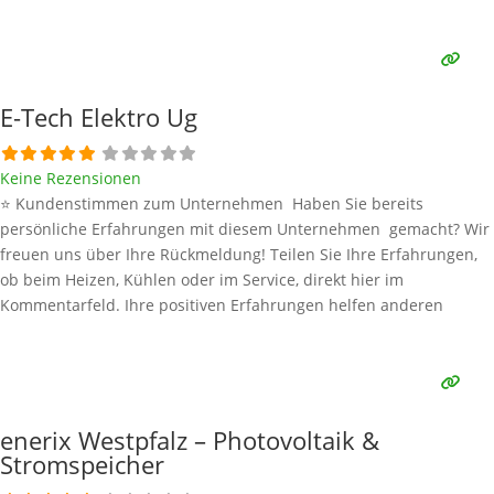
Interessenten bei der Anbieterauswahl. Sollten Sie eine kritische
Meinung äußern, so geben Sie diese bitte mit konkreten Details an
und bleiben
Weiterlesen …
E-Tech Elektro Ug
Keine Rezensionen
⭐ Kundenstimmen zum Unternehmen Haben Sie bereits
persönliche Erfahrungen mit diesem Unternehmen gemacht? Wir
freuen uns über Ihre Rückmeldung! Teilen Sie Ihre Erfahrungen,
ob beim Heizen, Kühlen oder im Service, direkt hier im
Kommentarfeld. Ihre positiven Erfahrungen helfen anderen
Interessenten bei der Anbieterauswahl. Sollten Sie eine kritische
Meinung äußern, so geben Sie diese bitte mit konkreten Details an
und bleiben
Weiterlesen …
enerix Westpfalz – Photovoltaik &
Stromspeicher