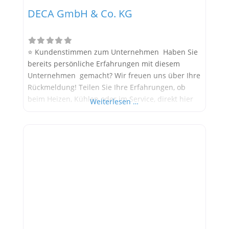
DECA GmbH & Co. KG
⭐ Kundenstimmen zum Unternehmen Haben Sie
bereits persönliche Erfahrungen mit diesem
Unternehmen gemacht? Wir freuen uns über Ihre
Rückmeldung! Teilen Sie Ihre Erfahrungen, ob
beim Heizen, Kühlen oder im Service, direkt hier
Weiterlesen …
im Kommentarfeld. Ihre positiven Erfahrungen
helfen anderen Interessenten bei der
Anbieterauswahl. Sollten Sie eine kritische
Meinung äußern, so geben Sie diese bitte mit
konkreten Details an und bleiben