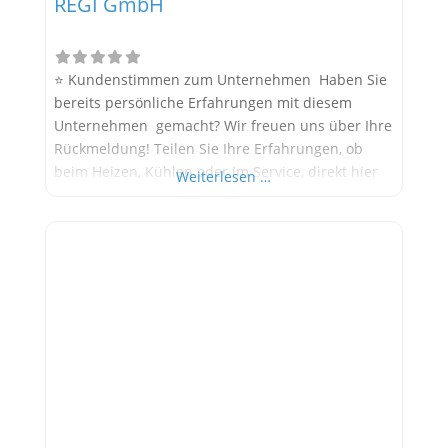
REGI GmbH
⭐ Kundenstimmen zum Unternehmen Haben Sie
bereits persönliche Erfahrungen mit diesem
Unternehmen gemacht? Wir freuen uns über Ihre
Rückmeldung! Teilen Sie Ihre Erfahrungen, ob
beim Heizen, Kühlen oder im Service, direkt hier
Weiterlesen …
im Kommentarfeld. Ihre positiven Erfahrungen
helfen anderen Interessenten bei der
Anbieterauswahl. Sollten Sie eine kritische
Meinung äußern, so geben Sie diese bitte mit
konkreten Details an und bleiben