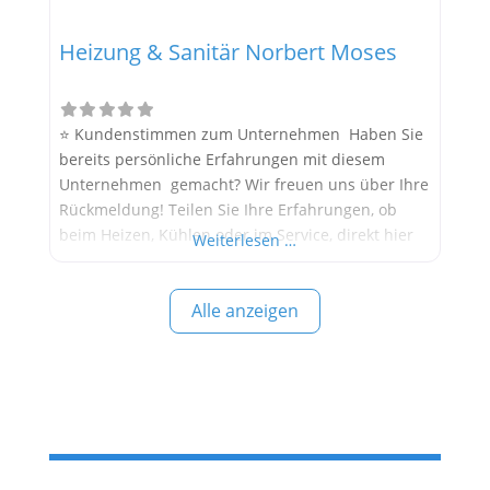
Heizung & Sanitär Norbert Moses
⭐ Kundenstimmen zum Unternehmen Haben Sie
bereits persönliche Erfahrungen mit diesem
Unternehmen gemacht? Wir freuen uns über Ihre
Rückmeldung! Teilen Sie Ihre Erfahrungen, ob
beim Heizen, Kühlen oder im Service, direkt hier
Weiterlesen …
im Kommentarfeld. Ihre positiven Erfahrungen
helfen anderen Interessenten bei der
Alle anzeigen
Anbieterauswahl. Sollten Sie eine kritische
Meinung äußern, so geben Sie diese bitte mit
konkreten Details an und bleiben